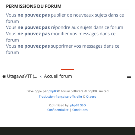
PERMISSIONS DU FORUM
Vous
ne pouvez pas
publier de nouveaux sujets dans ce
forum
Vous
ne pouvez pas
répondre aux sujets dans ce forum
Vous
ne pouvez pas
modifier vos messages dans ce
forum
Vous
ne pouvez pas
supprimer vos messages dans ce
forum
UtagawaVTT (Randos VTT et VTTAE avec traces GPS)
Accueil forum
Développé par
phpBB
® Forum Software © phpBB Limited
Traduction française officielle
©
Qiaeru
Optimized by:
phpBB SEO
Confidentialité
|
Conditions