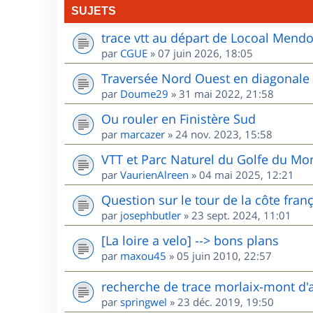
SUJETS
trace vtt au départ de Locoal Mend
par
CGUE
»
07 juin 2026, 18:05
Traversée Nord Ouest en diagonale
par
Doume29
»
31 mai 2022, 21:58
Ou rouler en Finistère Sud
par
marcazer
»
24 nov. 2023, 15:58
VTT et Parc Naturel du Golfe du Mo
par
VaurienAlreen
»
04 mai 2025, 12:21
Question sur le tour de la côte fran
par
josephbutler
»
23 sept. 2024, 11:01
[La loire a velo] --> bons plans
par
maxou45
»
05 juin 2010, 22:57
recherche de trace morlaix-mont d'
par
springwel
»
23 déc. 2019, 19:50