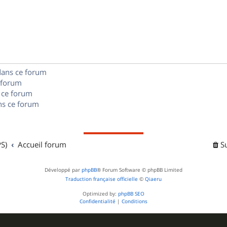
é
e
o
s
p
s
n
e
o
s
s
n
e
dans ce forum
s
s
 forum
e
 ce forum
s ce forum
s
S)
Accueil forum
S
Développé par
phpBB
® Forum Software © phpBB Limited
Traduction française officielle
©
Qiaeru
Optimized by:
phpBB SEO
Confidentialité
|
Conditions