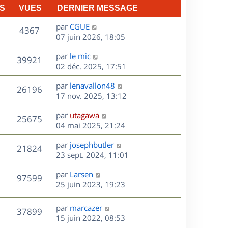
S
VUES
DERNIER MESSAGE
D
par
CGUE
V
4367
e
07 juin 2026, 18:05
r
u
D
par
le mic
n
V
39921
e
e
02 déc. 2025, 17:51
i
r
u
e
s
D
par
lenavallon48
n
r
V
26196
e
e
17 nov. 2025, 13:12
i
m
r
u
e
e
s
D
par
utagawa
n
r
V
s
25675
e
e
04 mai 2025, 21:24
i
m
s
r
u
e
e
a
s
D
par
josephbutler
n
r
V
s
21824
g
e
e
23 sept. 2024, 11:01
i
m
s
e
r
u
e
e
a
s
D
par
Larsen
n
r
V
s
97599
g
e
e
25 juin 2023, 19:23
i
m
s
e
r
u
e
e
a
s
n
r
s
D
g
par
marcazer
V
37899
e
i
m
s
e
e
15 juin 2022, 08:53
e
e
a
r