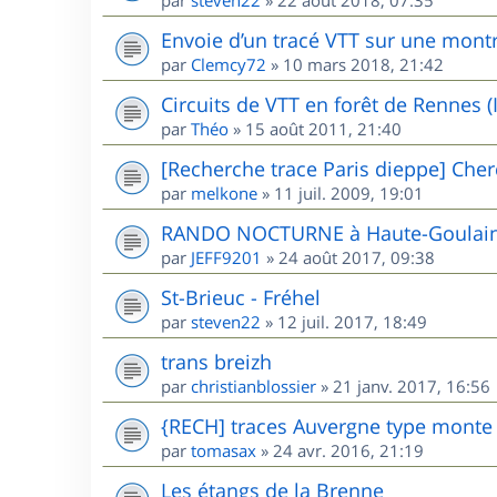
Envoie d’un tracé VTT sur une mont
par
Clemcy72
»
10 mars 2018, 21:42
Circuits de VTT en forêt de Rennes (I
par
Théo
»
15 août 2011, 21:40
[Recherche trace Paris dieppe] Cher
par
melkone
»
11 juil. 2009, 19:01
RANDO NOCTURNE à Haute-Goulaine
par
JEFF9201
»
24 août 2017, 09:38
St-Brieuc - Fréhel
par
steven22
»
12 juil. 2017, 18:49
trans breizh
par
christianblossier
»
21 janv. 2017, 16:56
{RECH] traces Auvergne type mont
par
tomasax
»
24 avr. 2016, 21:19
Les étangs de la Brenne