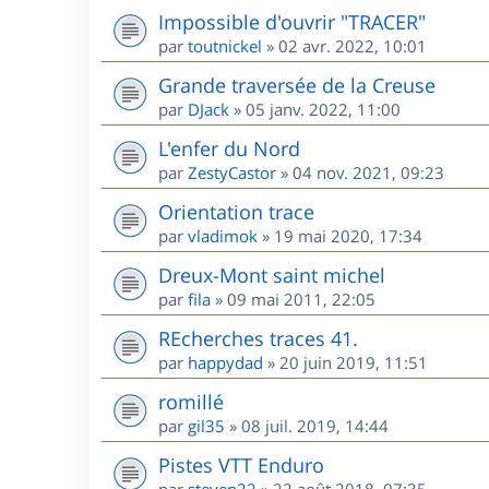
Impossible d'ouvrir "TRACER"
par
toutnickel
»
02 avr. 2022, 10:01
Grande traversée de la Creuse
par
DJack
»
05 janv. 2022, 11:00
L'enfer du Nord
par
ZestyCastor
»
04 nov. 2021, 09:23
Orientation trace
par
vladimok
»
19 mai 2020, 17:34
Dreux-Mont saint michel
par
fila
»
09 mai 2011, 22:05
REcherches traces 41.
par
happydad
»
20 juin 2019, 11:51
romillé
par
gil35
»
08 juil. 2019, 14:44
Pistes VTT Enduro
par
steven22
»
22 août 2018, 07:35