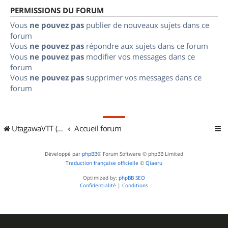
PERMISSIONS DU FORUM
Vous
ne pouvez pas
publier de nouveaux sujets dans ce
forum
Vous
ne pouvez pas
répondre aux sujets dans ce forum
Vous
ne pouvez pas
modifier vos messages dans ce
forum
Vous
ne pouvez pas
supprimer vos messages dans ce
forum
UtagawaVTT (Randos VTT et VTTAE avec traces GPS)
Accueil forum
Développé par
phpBB
® Forum Software © phpBB Limited
Traduction française officielle
©
Qiaeru
Optimized by:
phpBB SEO
Confidentialité
|
Conditions