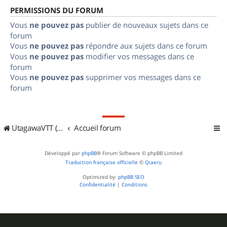
PERMISSIONS DU FORUM
Vous
ne pouvez pas
publier de nouveaux sujets dans ce
forum
Vous
ne pouvez pas
répondre aux sujets dans ce forum
Vous
ne pouvez pas
modifier vos messages dans ce
forum
Vous
ne pouvez pas
supprimer vos messages dans ce
forum
UtagawaVTT (Randos VTT et VTTAE avec traces GPS)
Accueil forum
Développé par
phpBB
® Forum Software © phpBB Limited
Traduction française officielle
©
Qiaeru
Optimized by:
phpBB SEO
Confidentialité
|
Conditions