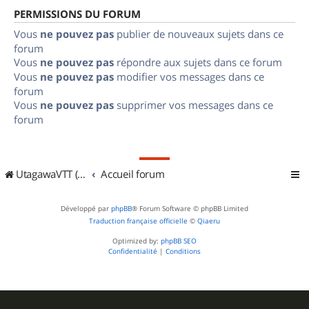
PERMISSIONS DU FORUM
Vous
ne pouvez pas
publier de nouveaux sujets dans ce
forum
Vous
ne pouvez pas
répondre aux sujets dans ce forum
Vous
ne pouvez pas
modifier vos messages dans ce
forum
Vous
ne pouvez pas
supprimer vos messages dans ce
forum
UtagawaVTT (Randos VTT et VTTAE avec traces GPS)
Accueil forum
Développé par
phpBB
® Forum Software © phpBB Limited
Traduction française officielle
©
Qiaeru
Optimized by:
phpBB SEO
Confidentialité
|
Conditions