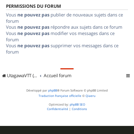
PERMISSIONS DU FORUM
Vous
ne pouvez pas
publier de nouveaux sujets dans ce
forum
Vous
ne pouvez pas
répondre aux sujets dans ce forum
Vous
ne pouvez pas
modifier vos messages dans ce
forum
Vous
ne pouvez pas
supprimer vos messages dans ce
forum
UtagawaVTT (Randos VTT et VTTAE avec traces GPS)
Accueil forum
Développé par
phpBB
® Forum Software © phpBB Limited
Traduction française officielle
©
Qiaeru
Optimized by:
phpBB SEO
Confidentialité
|
Conditions