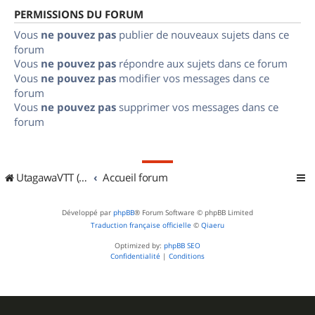
PERMISSIONS DU FORUM
Vous
ne pouvez pas
publier de nouveaux sujets dans ce
forum
Vous
ne pouvez pas
répondre aux sujets dans ce forum
Vous
ne pouvez pas
modifier vos messages dans ce
forum
Vous
ne pouvez pas
supprimer vos messages dans ce
forum
UtagawaVTT (Randos VTT et VTTAE avec traces GPS)
Accueil forum
Développé par
phpBB
® Forum Software © phpBB Limited
Traduction française officielle
©
Qiaeru
Optimized by:
phpBB SEO
Confidentialité
|
Conditions