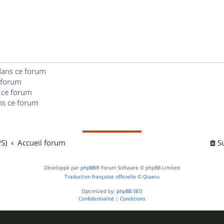
é
e
o
s
p
s
n
e
o
s
s
n
e
dans ce forum
s
s
 forum
e
 ce forum
s ce forum
s
S)
Accueil forum
S
Développé par
phpBB
® Forum Software © phpBB Limited
Traduction française officielle
©
Qiaeru
Optimized by:
phpBB SEO
Confidentialité
|
Conditions