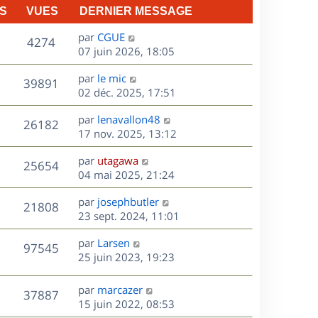
S
VUES
DERNIER MESSAGE
D
par
CGUE
V
4274
e
07 juin 2026, 18:05
r
u
D
par
le mic
n
V
39891
e
e
02 déc. 2025, 17:51
i
r
u
e
s
D
par
lenavallon48
n
r
V
26182
e
e
17 nov. 2025, 13:12
i
m
r
u
e
e
s
D
par
utagawa
n
r
V
s
25654
e
e
04 mai 2025, 21:24
i
m
s
r
u
e
e
a
s
D
par
josephbutler
n
r
V
s
21808
g
e
e
23 sept. 2024, 11:01
i
m
s
e
r
u
e
e
a
s
D
par
Larsen
n
r
V
s
97545
g
e
e
25 juin 2023, 19:23
i
m
s
e
r
u
e
e
a
s
n
r
s
D
g
par
marcazer
V
37887
e
i
m
s
e
e
15 juin 2022, 08:53
e
e
a
r