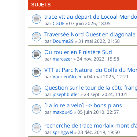
SUJETS
trace vtt au départ de Locoal Mend
par
CGUE
»
07 juin 2026, 18:05
Traversée Nord Ouest en diagonale
par
Doume29
»
31 mai 2022, 21:58
Ou rouler en Finistère Sud
par
marcazer
»
24 nov. 2023, 15:58
VTT et Parc Naturel du Golfe du Mo
par
VaurienAlreen
»
04 mai 2025, 12:21
Question sur le tour de la côte fran
par
josephbutler
»
23 sept. 2024, 11:01
[La loire a velo] --> bons plans
par
maxou45
»
05 juin 2010, 22:57
recherche de trace morlaix-mont d'
par
springwel
»
23 déc. 2019, 19:50