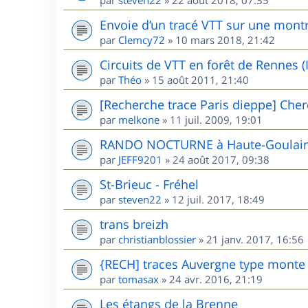
Envoie d’un tracé VTT sur une mont
par
Clemcy72
»
10 mars 2018, 21:42
Circuits de VTT en forêt de Rennes (I
par
Théo
»
15 août 2011, 21:40
[Recherche trace Paris dieppe] Cher
par
melkone
»
11 juil. 2009, 19:01
RANDO NOCTURNE à Haute-Goulaine
par
JEFF9201
»
24 août 2017, 09:38
St-Brieuc - Fréhel
par
steven22
»
12 juil. 2017, 18:49
trans breizh
par
christianblossier
»
21 janv. 2017, 16:56
{RECH] traces Auvergne type mont
par
tomasax
»
24 avr. 2016, 21:19
Les étangs de la Brenne