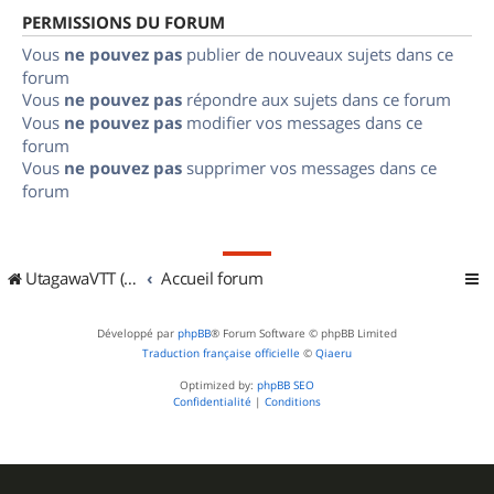
PERMISSIONS DU FORUM
Vous
ne pouvez pas
publier de nouveaux sujets dans ce
forum
Vous
ne pouvez pas
répondre aux sujets dans ce forum
Vous
ne pouvez pas
modifier vos messages dans ce
forum
Vous
ne pouvez pas
supprimer vos messages dans ce
forum
UtagawaVTT (Randos VTT et VTTAE avec traces GPS)
Accueil forum
Développé par
phpBB
® Forum Software © phpBB Limited
Traduction française officielle
©
Qiaeru
Optimized by:
phpBB SEO
Confidentialité
|
Conditions