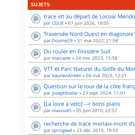
SUJETS
trace vtt au départ de Locoal Mend
par
CGUE
»
07 juin 2026, 18:05
Traversée Nord Ouest en diagonale
par
Doume29
»
31 mai 2022, 21:58
Ou rouler en Finistère Sud
par
marcazer
»
24 nov. 2023, 15:58
VTT et Parc Naturel du Golfe du Mo
par
VaurienAlreen
»
04 mai 2025, 12:21
Question sur le tour de la côte fran
par
josephbutler
»
23 sept. 2024, 11:01
[La loire a velo] --> bons plans
par
maxou45
»
05 juin 2010, 22:57
recherche de trace morlaix-mont d'
par
springwel
»
23 déc. 2019, 19:50