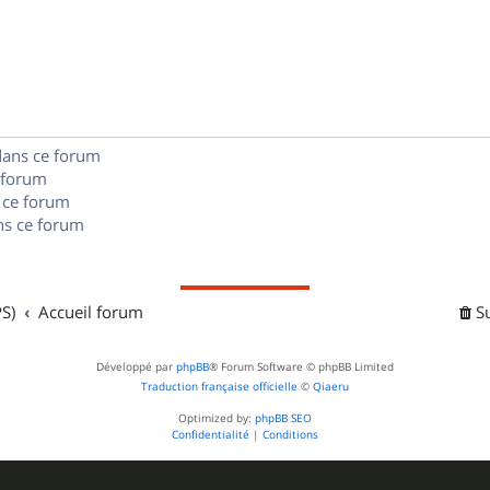
é
e
o
s
p
s
n
e
o
s
s
n
e
dans ce forum
s
s
 forum
e
 ce forum
s ce forum
s
S)
Accueil forum
S
Développé par
phpBB
® Forum Software © phpBB Limited
Traduction française officielle
©
Qiaeru
Optimized by:
phpBB SEO
Confidentialité
|
Conditions