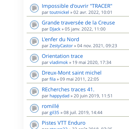
Impossible d'ouvrir "TRACER"
par
toutnickel
»
02 avr. 2022, 10:01
Grande traversée de la Creuse
par
DJack
»
05 janv. 2022, 11:00
L'enfer du Nord
par
ZestyCastor
»
04 nov. 2021, 09:23
Orientation trace
par
vladimok
»
19 mai 2020, 17:34
Dreux-Mont saint michel
par
fila
»
09 mai 2011, 22:05
REcherches traces 41.
par
happydad
»
20 juin 2019, 11:51
romillé
par
gil35
»
08 juil. 2019, 14:44
Pistes VTT Enduro
par
steven22
»
22 août 2018, 07:35