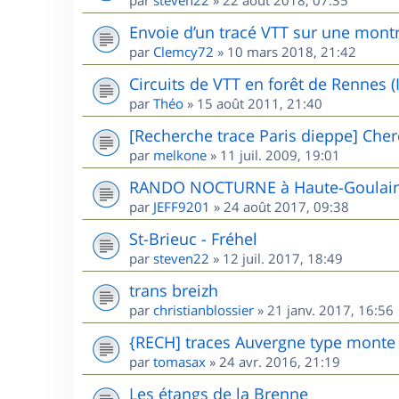
Envoie d’un tracé VTT sur une mont
par
Clemcy72
»
10 mars 2018, 21:42
Circuits de VTT en forêt de Rennes (I
par
Théo
»
15 août 2011, 21:40
[Recherche trace Paris dieppe] Cher
par
melkone
»
11 juil. 2009, 19:01
RANDO NOCTURNE à Haute-Goulaine
par
JEFF9201
»
24 août 2017, 09:38
St-Brieuc - Fréhel
par
steven22
»
12 juil. 2017, 18:49
trans breizh
par
christianblossier
»
21 janv. 2017, 16:56
{RECH] traces Auvergne type mont
par
tomasax
»
24 avr. 2016, 21:19
Les étangs de la Brenne