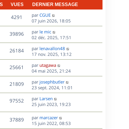
S
VUES
DERNIER MESSAGE
D
par
CGUE
V
4291
e
07 juin 2026, 18:05
r
u
D
par
le mic
n
V
39896
e
e
02 déc. 2025, 17:51
i
r
u
e
s
D
par
lenavallon48
n
r
V
26184
e
e
17 nov. 2025, 13:12
i
m
r
u
e
e
s
D
par
utagawa
n
r
V
s
25661
e
e
04 mai 2025, 21:24
i
m
s
r
u
e
e
a
s
D
par
josephbutler
n
r
V
s
21809
g
e
e
23 sept. 2024, 11:01
i
m
s
e
r
u
e
e
a
s
D
par
Larsen
n
r
V
s
97552
g
e
e
25 juin 2023, 19:23
i
m
s
e
r
u
e
e
a
s
n
r
s
D
g
par
marcazer
V
37889
e
i
m
s
e
e
15 juin 2022, 08:53
e
e
a
r