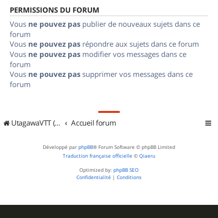
PERMISSIONS DU FORUM
Vous
ne pouvez pas
publier de nouveaux sujets dans ce
forum
Vous
ne pouvez pas
répondre aux sujets dans ce forum
Vous
ne pouvez pas
modifier vos messages dans ce
forum
Vous
ne pouvez pas
supprimer vos messages dans ce
forum
UtagawaVTT (Randos VTT et VTTAE avec traces GPS)
Accueil forum
Développé par
phpBB
® Forum Software © phpBB Limited
Traduction française officielle
©
Qiaeru
Optimized by:
phpBB SEO
Confidentialité
|
Conditions