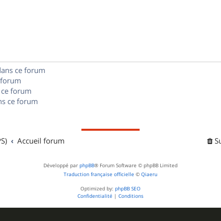
é
e
o
s
p
s
n
e
o
s
s
n
e
dans ce forum
s
s
 forum
e
 ce forum
s ce forum
s
S)
Accueil forum
S
Développé par
phpBB
® Forum Software © phpBB Limited
Traduction française officielle
©
Qiaeru
Optimized by:
phpBB SEO
Confidentialité
|
Conditions