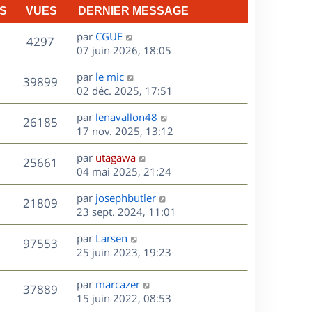
S
VUES
DERNIER MESSAGE
D
par
CGUE
V
4297
e
07 juin 2026, 18:05
r
u
D
par
le mic
n
V
39899
e
e
02 déc. 2025, 17:51
i
r
u
e
s
D
par
lenavallon48
n
r
V
26185
e
e
17 nov. 2025, 13:12
i
m
r
u
e
e
s
D
par
utagawa
n
r
V
s
25661
e
e
04 mai 2025, 21:24
i
m
s
r
u
e
e
a
s
D
par
josephbutler
n
r
V
s
21809
g
e
e
23 sept. 2024, 11:01
i
m
s
e
r
u
e
e
a
s
D
par
Larsen
n
r
V
s
97553
g
e
e
25 juin 2023, 19:23
i
m
s
e
r
u
e
e
a
s
n
r
s
D
g
par
marcazer
V
37889
e
i
m
s
e
e
15 juin 2022, 08:53
e
e
a
r