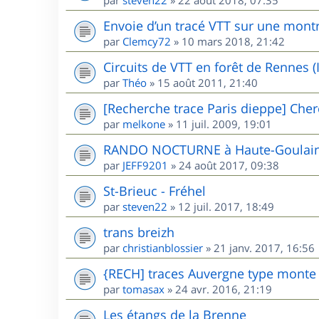
Envoie d’un tracé VTT sur une mont
par
Clemcy72
»
10 mars 2018, 21:42
Circuits de VTT en forêt de Rennes (I
par
Théo
»
15 août 2011, 21:40
[Recherche trace Paris dieppe] Cher
par
melkone
»
11 juil. 2009, 19:01
RANDO NOCTURNE à Haute-Goulaine
par
JEFF9201
»
24 août 2017, 09:38
St-Brieuc - Fréhel
par
steven22
»
12 juil. 2017, 18:49
trans breizh
par
christianblossier
»
21 janv. 2017, 16:56
{RECH] traces Auvergne type mont
par
tomasax
»
24 avr. 2016, 21:19
Les étangs de la Brenne