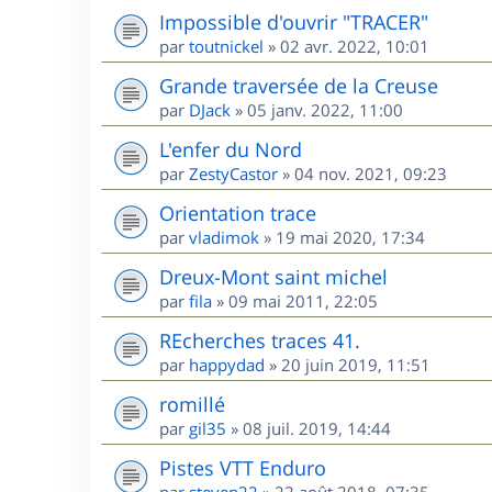
Impossible d'ouvrir "TRACER"
par
toutnickel
»
02 avr. 2022, 10:01
Grande traversée de la Creuse
par
DJack
»
05 janv. 2022, 11:00
L'enfer du Nord
par
ZestyCastor
»
04 nov. 2021, 09:23
Orientation trace
par
vladimok
»
19 mai 2020, 17:34
Dreux-Mont saint michel
par
fila
»
09 mai 2011, 22:05
REcherches traces 41.
par
happydad
»
20 juin 2019, 11:51
romillé
par
gil35
»
08 juil. 2019, 14:44
Pistes VTT Enduro
par
steven22
»
22 août 2018, 07:35