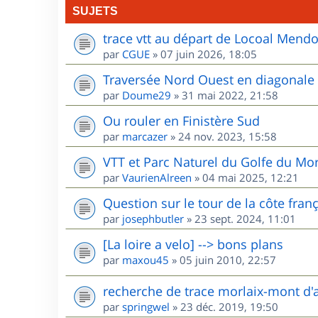
SUJETS
trace vtt au départ de Locoal Mend
par
CGUE
»
07 juin 2026, 18:05
Traversée Nord Ouest en diagonale
par
Doume29
»
31 mai 2022, 21:58
Ou rouler en Finistère Sud
par
marcazer
»
24 nov. 2023, 15:58
VTT et Parc Naturel du Golfe du Mo
par
VaurienAlreen
»
04 mai 2025, 12:21
Question sur le tour de la côte fran
par
josephbutler
»
23 sept. 2024, 11:01
[La loire a velo] --> bons plans
par
maxou45
»
05 juin 2010, 22:57
recherche de trace morlaix-mont d'
par
springwel
»
23 déc. 2019, 19:50