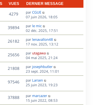
S
VUES
DERNIER MESSAGE
D
par
CGUE
V
4279
e
07 juin 2026, 18:05
r
u
D
par
le mic
n
V
39894
e
e
02 déc. 2025, 17:51
i
r
u
e
s
D
par
lenavallon48
n
r
V
26182
e
e
17 nov. 2025, 13:12
i
m
r
u
e
e
s
D
par
utagawa
n
r
V
s
25656
e
e
04 mai 2025, 21:24
i
m
s
r
u
e
e
a
s
D
par
josephbutler
n
r
V
s
21808
g
e
e
23 sept. 2024, 11:01
i
m
s
e
r
u
e
e
a
s
D
par
Larsen
n
r
V
s
97546
g
e
e
25 juin 2023, 19:23
i
m
s
e
r
u
e
e
a
s
n
r
s
D
g
par
marcazer
V
37888
e
i
m
s
e
e
15 juin 2022, 08:53
e
e
a
r