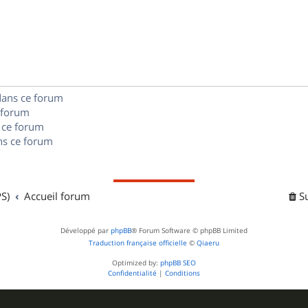
é
e
o
s
p
s
n
e
o
s
s
n
e
dans ce forum
s
s
 forum
e
 ce forum
s ce forum
s
S)
Accueil forum
S
Développé par
phpBB
® Forum Software © phpBB Limited
Traduction française officielle
©
Qiaeru
Optimized by:
phpBB SEO
Confidentialité
|
Conditions