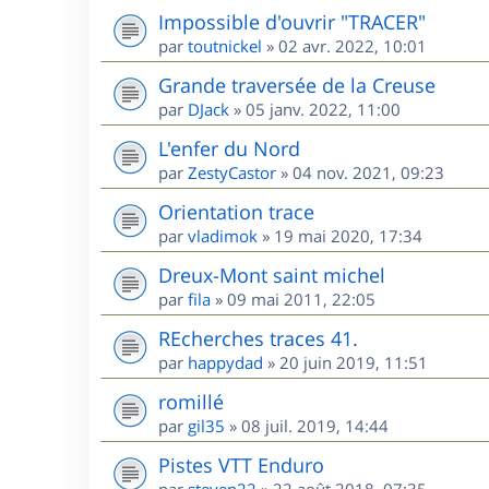
Impossible d'ouvrir "TRACER"
par
toutnickel
»
02 avr. 2022, 10:01
Grande traversée de la Creuse
par
DJack
»
05 janv. 2022, 11:00
L'enfer du Nord
par
ZestyCastor
»
04 nov. 2021, 09:23
Orientation trace
par
vladimok
»
19 mai 2020, 17:34
Dreux-Mont saint michel
par
fila
»
09 mai 2011, 22:05
REcherches traces 41.
par
happydad
»
20 juin 2019, 11:51
romillé
par
gil35
»
08 juil. 2019, 14:44
Pistes VTT Enduro
par
steven22
»
22 août 2018, 07:35