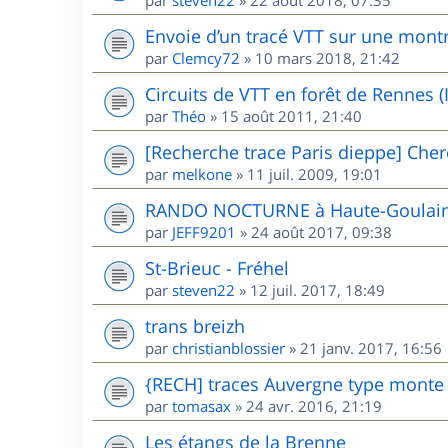
Envoie d’un tracé VTT sur une mont
par
Clemcy72
»
10 mars 2018, 21:42
Circuits de VTT en forêt de Rennes (I
par
Théo
»
15 août 2011, 21:40
[Recherche trace Paris dieppe] Cher
par
melkone
»
11 juil. 2009, 19:01
RANDO NOCTURNE à Haute-Goulaine
par
JEFF9201
»
24 août 2017, 09:38
St-Brieuc - Fréhel
par
steven22
»
12 juil. 2017, 18:49
trans breizh
par
christianblossier
»
21 janv. 2017, 16:56
{RECH] traces Auvergne type mont
par
tomasax
»
24 avr. 2016, 21:19
Les étangs de la Brenne