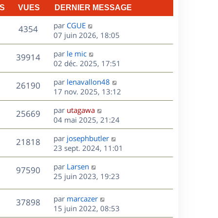
S
VUES
DERNIER MESSAGE
D
par
CGUE
V
4354
e
07 juin 2026, 18:05
r
u
D
par
le mic
n
V
39914
e
e
02 déc. 2025, 17:51
i
r
u
e
s
D
par
lenavallon48
n
r
V
26190
e
e
17 nov. 2025, 13:12
i
m
r
u
e
e
s
D
par
utagawa
n
r
V
s
25669
e
e
04 mai 2025, 21:24
i
m
s
r
u
e
e
a
s
D
par
josephbutler
n
r
V
s
21818
g
e
e
23 sept. 2024, 11:01
i
m
s
e
r
u
e
e
a
s
D
par
Larsen
n
r
V
s
97590
g
e
e
25 juin 2023, 19:23
i
m
s
e
r
u
e
e
a
s
n
r
s
D
g
par
marcazer
V
37898
e
i
m
s
e
e
15 juin 2022, 08:53
e
e
a
r