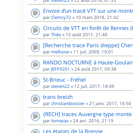
Envoie d’un tracé VTT sur une mont
par
Clemcy72
»
10 mars 2018, 21:42
Circuits de VTT en forêt de Rennes (I
par
Théo
»
15 août 2011, 21:40
[Recherche trace Paris dieppe] Cher
par
melkone
»
11 juil. 2009, 19:01
RANDO NOCTURNE à Haute-Goulaine
par
JEFF9201
»
24 août 2017, 09:38
St-Brieuc - Fréhel
par
steven22
»
12 juil. 2017, 18:49
trans breizh
par
christianblossier
»
21 janv. 2017, 16:56
{RECH] traces Auvergne type mont
par
tomasax
»
24 avr. 2016, 21:19
Les étangs de la Brenne