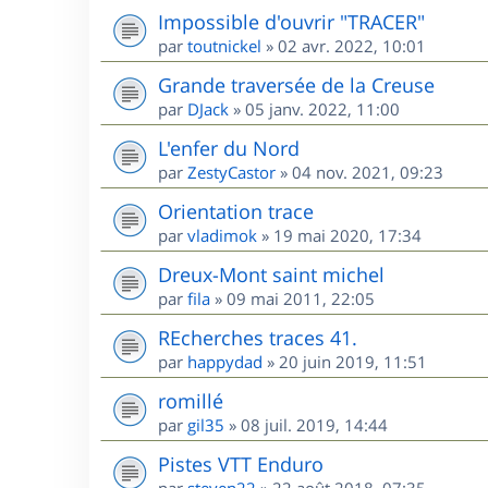
Impossible d'ouvrir "TRACER"
par
toutnickel
»
02 avr. 2022, 10:01
Grande traversée de la Creuse
par
DJack
»
05 janv. 2022, 11:00
L'enfer du Nord
par
ZestyCastor
»
04 nov. 2021, 09:23
Orientation trace
par
vladimok
»
19 mai 2020, 17:34
Dreux-Mont saint michel
par
fila
»
09 mai 2011, 22:05
REcherches traces 41.
par
happydad
»
20 juin 2019, 11:51
romillé
par
gil35
»
08 juil. 2019, 14:44
Pistes VTT Enduro
par
steven22
»
22 août 2018, 07:35