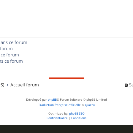
é
e
o
s
p
s
n
e
o
s
s
n
e
dans ce forum
s
s
 forum
e
 ce forum
s ce forum
s
S)
Accueil forum
S
Développé par
phpBB
® Forum Software © phpBB Limited
Traduction française officielle
©
Qiaeru
Optimized by:
phpBB SEO
Confidentialité
|
Conditions