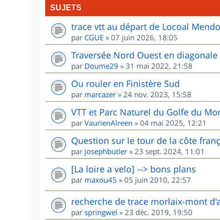
SUJETS
trace vtt au départ de Locoal Mend
par
CGUE
»
07 juin 2026, 18:05
Traversée Nord Ouest en diagonale
par
Doume29
»
31 mai 2022, 21:58
Ou rouler en Finistère Sud
par
marcazer
»
24 nov. 2023, 15:58
VTT et Parc Naturel du Golfe du Mo
par
VaurienAlreen
»
04 mai 2025, 12:21
Question sur le tour de la côte fran
par
josephbutler
»
23 sept. 2024, 11:01
[La loire a velo] --> bons plans
par
maxou45
»
05 juin 2010, 22:57
recherche de trace morlaix-mont d'
par
springwel
»
23 déc. 2019, 19:50