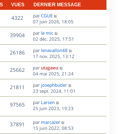
S
VUES
DERNIER MESSAGE
D
par
CGUE
V
4322
e
07 juin 2026, 18:05
r
u
D
par
le mic
n
V
39904
e
e
02 déc. 2025, 17:51
i
r
u
e
s
D
par
lenavallon48
n
r
V
26186
e
e
17 nov. 2025, 13:12
i
m
r
u
e
e
s
D
par
utagawa
n
r
V
s
25662
e
e
04 mai 2025, 21:24
i
m
s
r
u
e
e
a
s
D
par
josephbutler
n
r
V
s
21811
g
e
e
23 sept. 2024, 11:01
i
m
s
e
r
u
e
e
a
s
D
par
Larsen
n
r
V
s
97565
g
e
e
25 juin 2023, 19:23
i
m
s
e
r
u
e
e
a
s
n
r
s
D
g
par
marcazer
V
37891
e
i
m
s
e
e
15 juin 2022, 08:53
e
e
a
r