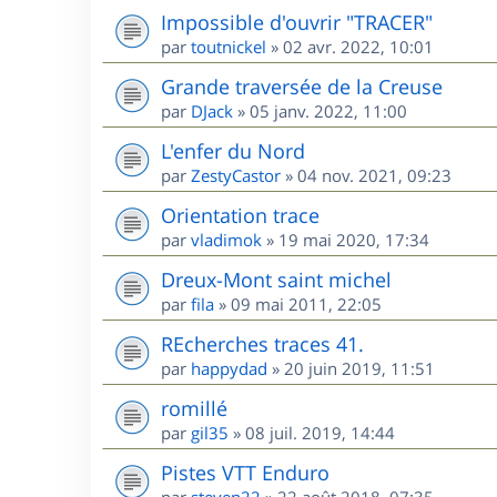
Impossible d'ouvrir "TRACER"
par
toutnickel
»
02 avr. 2022, 10:01
Grande traversée de la Creuse
par
DJack
»
05 janv. 2022, 11:00
L'enfer du Nord
par
ZestyCastor
»
04 nov. 2021, 09:23
Orientation trace
par
vladimok
»
19 mai 2020, 17:34
Dreux-Mont saint michel
par
fila
»
09 mai 2011, 22:05
REcherches traces 41.
par
happydad
»
20 juin 2019, 11:51
romillé
par
gil35
»
08 juil. 2019, 14:44
Pistes VTT Enduro
par
steven22
»
22 août 2018, 07:35