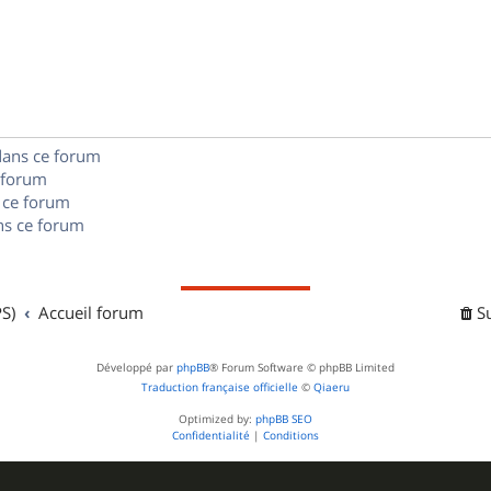
é
e
o
s
p
s
n
e
o
s
s
n
e
dans ce forum
s
s
 forum
e
 ce forum
s ce forum
s
S)
Accueil forum
S
Développé par
phpBB
® Forum Software © phpBB Limited
Traduction française officielle
©
Qiaeru
Optimized by:
phpBB SEO
Confidentialité
|
Conditions