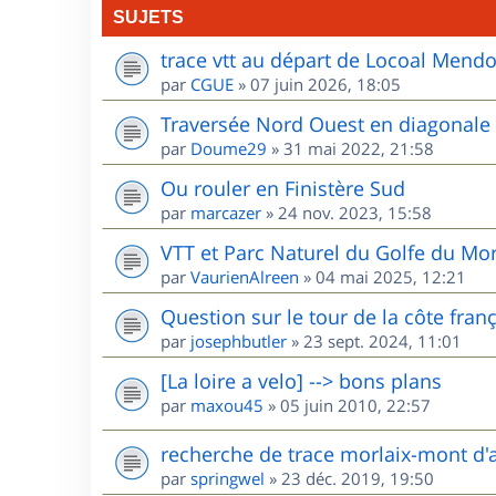
SUJETS
trace vtt au départ de Locoal Mend
par
CGUE
»
07 juin 2026, 18:05
Traversée Nord Ouest en diagonale
par
Doume29
»
31 mai 2022, 21:58
Ou rouler en Finistère Sud
par
marcazer
»
24 nov. 2023, 15:58
VTT et Parc Naturel du Golfe du Mo
par
VaurienAlreen
»
04 mai 2025, 12:21
Question sur le tour de la côte fran
par
josephbutler
»
23 sept. 2024, 11:01
[La loire a velo] --> bons plans
par
maxou45
»
05 juin 2010, 22:57
recherche de trace morlaix-mont d'
par
springwel
»
23 déc. 2019, 19:50