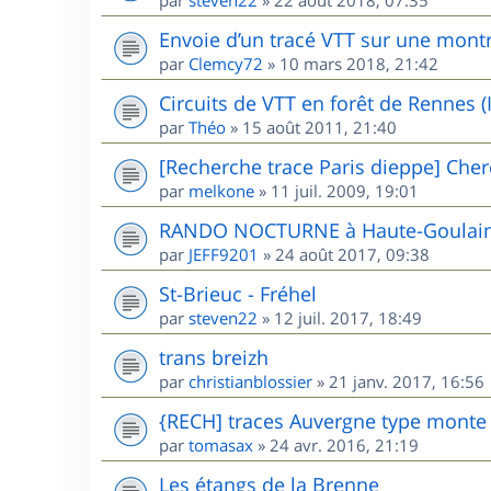
Envoie d’un tracé VTT sur une mont
par
Clemcy72
»
10 mars 2018, 21:42
Circuits de VTT en forêt de Rennes (I
par
Théo
»
15 août 2011, 21:40
[Recherche trace Paris dieppe] Cher
par
melkone
»
11 juil. 2009, 19:01
RANDO NOCTURNE à Haute-Goulaine
par
JEFF9201
»
24 août 2017, 09:38
St-Brieuc - Fréhel
par
steven22
»
12 juil. 2017, 18:49
trans breizh
par
christianblossier
»
21 janv. 2017, 16:56
{RECH] traces Auvergne type mont
par
tomasax
»
24 avr. 2016, 21:19
Les étangs de la Brenne