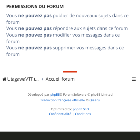
PERMISSIONS DU FORUM
Vous
ne pouvez pas
publier de nouveaux sujets dans ce
forum
Vous
ne pouvez pas
répondre aux sujets dans ce forum
Vous
ne pouvez pas
modifier vos messages dans ce
forum
Vous
ne pouvez pas
supprimer vos messages dans ce
forum
UtagawaVTT (Randos VTT et VTTAE avec traces GPS)
Accueil forum
Développé par
phpBB
® Forum Software © phpBB Limited
Traduction française officielle
©
Qiaeru
Optimized by:
phpBB SEO
Confidentialité
|
Conditions