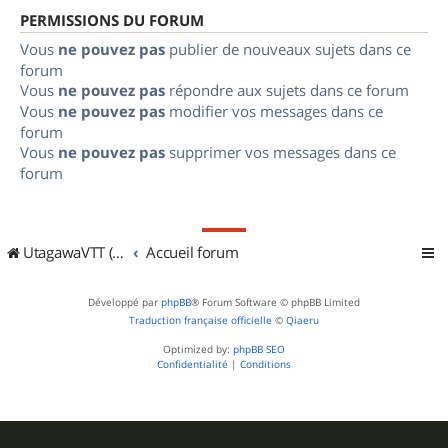
PERMISSIONS DU FORUM
Vous
ne pouvez pas
publier de nouveaux sujets dans ce
forum
Vous
ne pouvez pas
répondre aux sujets dans ce forum
Vous
ne pouvez pas
modifier vos messages dans ce
forum
Vous
ne pouvez pas
supprimer vos messages dans ce
forum
UtagawaVTT (Randos VTT et VTTAE avec traces GPS)
Accueil forum
Développé par
phpBB
® Forum Software © phpBB Limited
Traduction française officielle
©
Qiaeru
Optimized by:
phpBB SEO
Confidentialité
|
Conditions