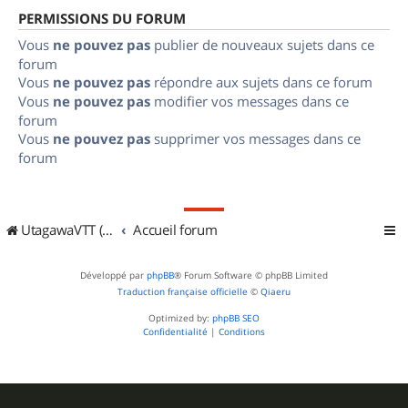
PERMISSIONS DU FORUM
Vous
ne pouvez pas
publier de nouveaux sujets dans ce
forum
Vous
ne pouvez pas
répondre aux sujets dans ce forum
Vous
ne pouvez pas
modifier vos messages dans ce
forum
Vous
ne pouvez pas
supprimer vos messages dans ce
forum
UtagawaVTT (Randos VTT et VTTAE avec traces GPS)
Accueil forum
Développé par
phpBB
® Forum Software © phpBB Limited
Traduction française officielle
©
Qiaeru
Optimized by:
phpBB SEO
Confidentialité
|
Conditions