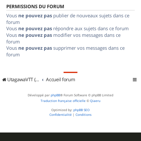
PERMISSIONS DU FORUM
Vous
ne pouvez pas
publier de nouveaux sujets dans ce
forum
Vous
ne pouvez pas
répondre aux sujets dans ce forum
Vous
ne pouvez pas
modifier vos messages dans ce
forum
Vous
ne pouvez pas
supprimer vos messages dans ce
forum
UtagawaVTT (Randos VTT et VTTAE avec traces GPS)
Accueil forum
Développé par
phpBB
® Forum Software © phpBB Limited
Traduction française officielle
©
Qiaeru
Optimized by:
phpBB SEO
Confidentialité
|
Conditions