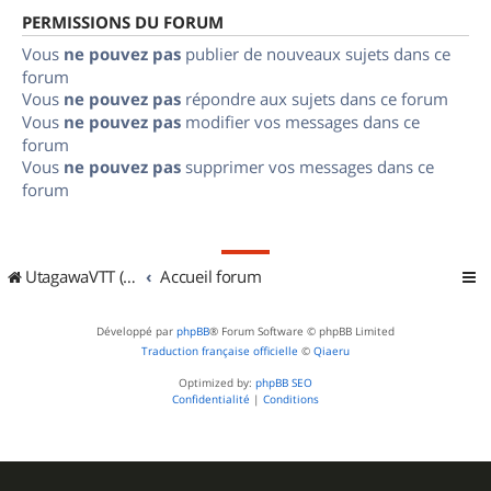
PERMISSIONS DU FORUM
Vous
ne pouvez pas
publier de nouveaux sujets dans ce
forum
Vous
ne pouvez pas
répondre aux sujets dans ce forum
Vous
ne pouvez pas
modifier vos messages dans ce
forum
Vous
ne pouvez pas
supprimer vos messages dans ce
forum
UtagawaVTT (Randos VTT et VTTAE avec traces GPS)
Accueil forum
Développé par
phpBB
® Forum Software © phpBB Limited
Traduction française officielle
©
Qiaeru
Optimized by:
phpBB SEO
Confidentialité
|
Conditions