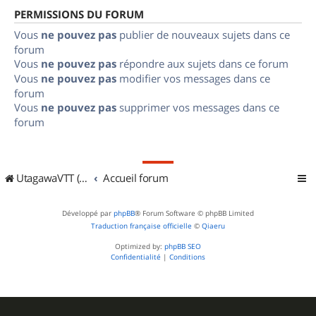
PERMISSIONS DU FORUM
Vous
ne pouvez pas
publier de nouveaux sujets dans ce
forum
Vous
ne pouvez pas
répondre aux sujets dans ce forum
Vous
ne pouvez pas
modifier vos messages dans ce
forum
Vous
ne pouvez pas
supprimer vos messages dans ce
forum
UtagawaVTT (Randos VTT et VTTAE avec traces GPS)
Accueil forum
Développé par
phpBB
® Forum Software © phpBB Limited
Traduction française officielle
©
Qiaeru
Optimized by:
phpBB SEO
Confidentialité
|
Conditions