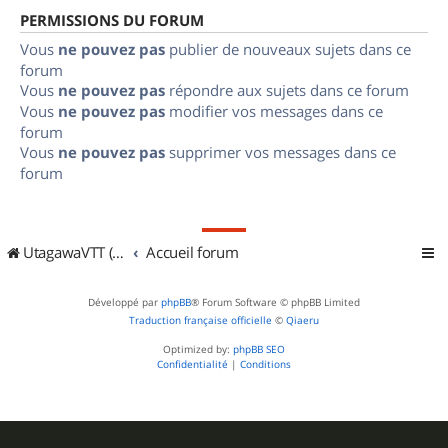
PERMISSIONS DU FORUM
Vous
ne pouvez pas
publier de nouveaux sujets dans ce
forum
Vous
ne pouvez pas
répondre aux sujets dans ce forum
Vous
ne pouvez pas
modifier vos messages dans ce
forum
Vous
ne pouvez pas
supprimer vos messages dans ce
forum
UtagawaVTT (Randos VTT et VTTAE avec traces GPS)
Accueil forum
Développé par
phpBB
® Forum Software © phpBB Limited
Traduction française officielle
©
Qiaeru
Optimized by:
phpBB SEO
Confidentialité
|
Conditions