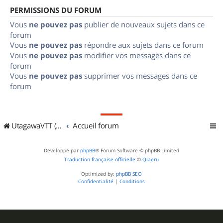
PERMISSIONS DU FORUM
Vous
ne pouvez pas
publier de nouveaux sujets dans ce
forum
Vous
ne pouvez pas
répondre aux sujets dans ce forum
Vous
ne pouvez pas
modifier vos messages dans ce
forum
Vous
ne pouvez pas
supprimer vos messages dans ce
forum
UtagawaVTT (Randos VTT et VTTAE avec traces GPS)
Accueil forum
Développé par
phpBB
® Forum Software © phpBB Limited
Traduction française officielle
©
Qiaeru
Optimized by:
phpBB SEO
Confidentialité
|
Conditions