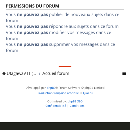
PERMISSIONS DU FORUM
Vous
ne pouvez pas
publier de nouveaux sujets dans ce
forum
Vous
ne pouvez pas
répondre aux sujets dans ce forum
Vous
ne pouvez pas
modifier vos messages dans ce
forum
Vous
ne pouvez pas
supprimer vos messages dans ce
forum
UtagawaVTT (Randos VTT et VTTAE avec traces GPS)
Accueil forum
Développé par
phpBB
® Forum Software © phpBB Limited
Traduction française officielle
©
Qiaeru
Optimized by:
phpBB SEO
Confidentialité
|
Conditions