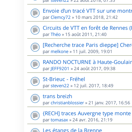
Envoie d’un tracé VTT sur une mont
par
Clemcy72
»
10 mars 2018, 21:42
Circuits de VTT en forêt de Rennes (I
par
Théo
»
15 août 2011, 21:40
[Recherche trace Paris dieppe] Cher
par
melkone
»
11 juil. 2009, 19:01
RANDO NOCTURNE à Haute-Goulaine
par
JEFF9201
»
24 août 2017, 09:38
St-Brieuc - Fréhel
par
steven22
»
12 juil. 2017, 18:49
trans breizh
par
christianblossier
»
21 janv. 2017, 16:56
{RECH] traces Auvergne type mont
par
tomasax
»
24 avr. 2016, 21:19
Les étangs de la Brenne