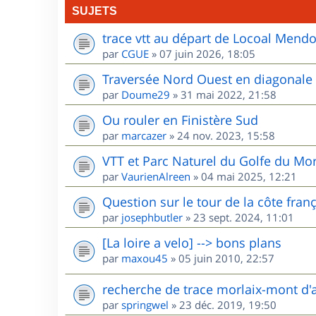
SUJETS
trace vtt au départ de Locoal Mend
par
CGUE
»
07 juin 2026, 18:05
Traversée Nord Ouest en diagonale
par
Doume29
»
31 mai 2022, 21:58
Ou rouler en Finistère Sud
par
marcazer
»
24 nov. 2023, 15:58
VTT et Parc Naturel du Golfe du Mo
par
VaurienAlreen
»
04 mai 2025, 12:21
Question sur le tour de la côte fran
par
josephbutler
»
23 sept. 2024, 11:01
[La loire a velo] --> bons plans
par
maxou45
»
05 juin 2010, 22:57
recherche de trace morlaix-mont d'
par
springwel
»
23 déc. 2019, 19:50