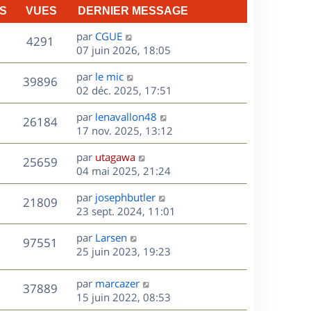
S
VUES
DERNIER MESSAGE
D
par
CGUE
V
4291
e
07 juin 2026, 18:05
r
u
D
par
le mic
n
V
39896
e
e
02 déc. 2025, 17:51
i
r
u
e
s
D
par
lenavallon48
n
r
V
26184
e
e
17 nov. 2025, 13:12
i
m
r
u
e
e
s
D
par
utagawa
n
r
V
s
25659
e
e
04 mai 2025, 21:24
i
m
s
r
u
e
e
a
s
D
par
josephbutler
n
r
V
s
21809
g
e
e
23 sept. 2024, 11:01
i
m
s
e
r
u
e
e
a
s
D
par
Larsen
n
r
V
s
97551
g
e
e
25 juin 2023, 19:23
i
m
s
e
r
u
e
e
a
s
n
r
s
D
g
par
marcazer
V
37889
e
i
m
s
e
e
15 juin 2022, 08:53
e
e
a
r