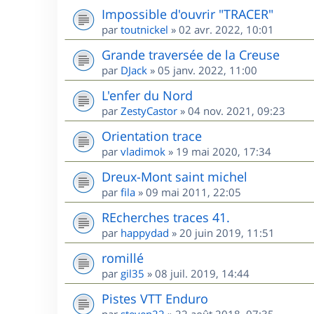
Impossible d'ouvrir "TRACER"
par
toutnickel
»
02 avr. 2022, 10:01
Grande traversée de la Creuse
par
DJack
»
05 janv. 2022, 11:00
L'enfer du Nord
par
ZestyCastor
»
04 nov. 2021, 09:23
Orientation trace
par
vladimok
»
19 mai 2020, 17:34
Dreux-Mont saint michel
par
fila
»
09 mai 2011, 22:05
REcherches traces 41.
par
happydad
»
20 juin 2019, 11:51
romillé
par
gil35
»
08 juil. 2019, 14:44
Pistes VTT Enduro
par
steven22
»
22 août 2018, 07:35