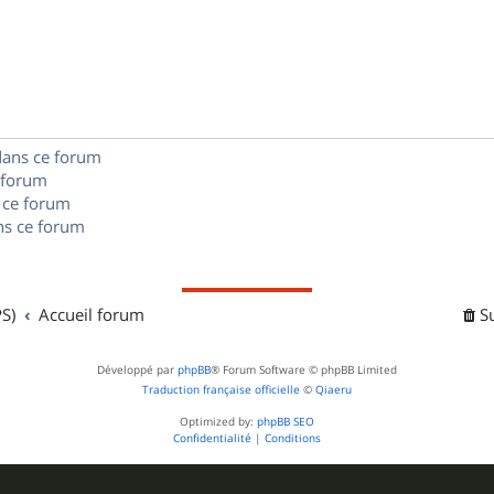
é
e
o
s
p
s
n
e
o
s
s
n
e
dans ce forum
s
s
 forum
e
 ce forum
s ce forum
s
S)
Accueil forum
S
Développé par
phpBB
® Forum Software © phpBB Limited
Traduction française officielle
©
Qiaeru
Optimized by:
phpBB SEO
Confidentialité
|
Conditions