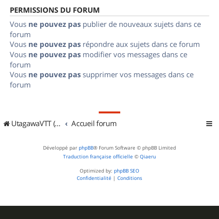
PERMISSIONS DU FORUM
Vous
ne pouvez pas
publier de nouveaux sujets dans ce
forum
Vous
ne pouvez pas
répondre aux sujets dans ce forum
Vous
ne pouvez pas
modifier vos messages dans ce
forum
Vous
ne pouvez pas
supprimer vos messages dans ce
forum
UtagawaVTT (Randos VTT et VTTAE avec traces GPS)
Accueil forum
Développé par
phpBB
® Forum Software © phpBB Limited
Traduction française officielle
©
Qiaeru
Optimized by:
phpBB SEO
Confidentialité
|
Conditions