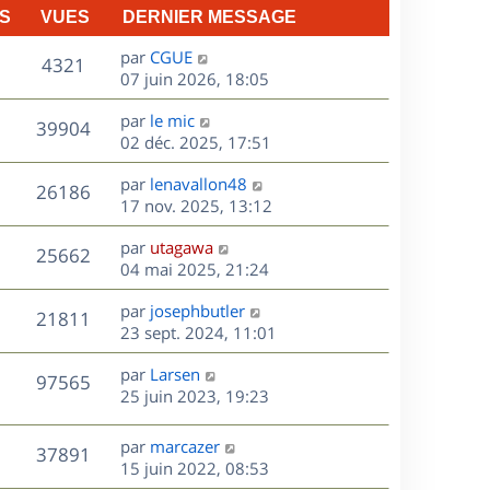
S
VUES
DERNIER MESSAGE
D
par
CGUE
V
4321
e
07 juin 2026, 18:05
r
u
D
par
le mic
n
V
39904
e
e
02 déc. 2025, 17:51
i
r
u
e
s
D
par
lenavallon48
n
r
V
26186
e
e
17 nov. 2025, 13:12
i
m
r
u
e
e
s
D
par
utagawa
n
r
V
s
25662
e
e
04 mai 2025, 21:24
i
m
s
r
u
e
e
a
s
D
par
josephbutler
n
r
V
s
21811
g
e
e
23 sept. 2024, 11:01
i
m
s
e
r
u
e
e
a
s
D
par
Larsen
n
r
V
s
97565
g
e
e
25 juin 2023, 19:23
i
m
s
e
r
u
e
e
a
s
n
r
s
D
g
par
marcazer
V
37891
e
i
m
s
e
e
15 juin 2022, 08:53
e
e
a
r