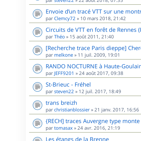
Envoie d’un tracé VTT sur une mont
par
Clemcy72
»
10 mars 2018, 21:42
Circuits de VTT en forêt de Rennes (I
par
Théo
»
15 août 2011, 21:40
[Recherche trace Paris dieppe] Cher
par
melkone
»
11 juil. 2009, 19:01
RANDO NOCTURNE à Haute-Goulaine
par
JEFF9201
»
24 août 2017, 09:38
St-Brieuc - Fréhel
par
steven22
»
12 juil. 2017, 18:49
trans breizh
par
christianblossier
»
21 janv. 2017, 16:56
{RECH] traces Auvergne type mont
par
tomasax
»
24 avr. 2016, 21:19
Les étangs de la Brenne