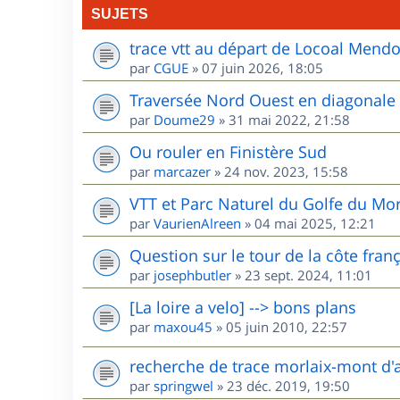
SUJETS
trace vtt au départ de Locoal Mend
par
CGUE
»
07 juin 2026, 18:05
Traversée Nord Ouest en diagonale
par
Doume29
»
31 mai 2022, 21:58
Ou rouler en Finistère Sud
par
marcazer
»
24 nov. 2023, 15:58
VTT et Parc Naturel du Golfe du Mo
par
VaurienAlreen
»
04 mai 2025, 12:21
Question sur le tour de la côte fran
par
josephbutler
»
23 sept. 2024, 11:01
[La loire a velo] --> bons plans
par
maxou45
»
05 juin 2010, 22:57
recherche de trace morlaix-mont d'
par
springwel
»
23 déc. 2019, 19:50