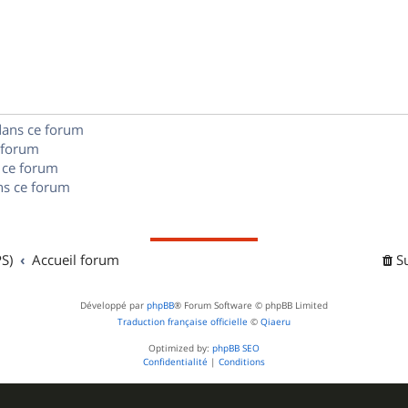
é
e
o
s
p
s
n
e
o
s
s
n
e
dans ce forum
s
s
 forum
e
 ce forum
s ce forum
s
S)
Accueil forum
S
Développé par
phpBB
® Forum Software © phpBB Limited
Traduction française officielle
©
Qiaeru
Optimized by:
phpBB SEO
Confidentialité
|
Conditions