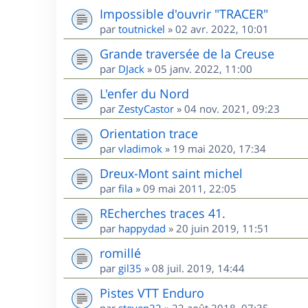
Impossible d'ouvrir "TRACER"
par
toutnickel
»
02 avr. 2022, 10:01
Grande traversée de la Creuse
par
DJack
»
05 janv. 2022, 11:00
L'enfer du Nord
par
ZestyCastor
»
04 nov. 2021, 09:23
Orientation trace
par
vladimok
»
19 mai 2020, 17:34
Dreux-Mont saint michel
par
fila
»
09 mai 2011, 22:05
REcherches traces 41.
par
happydad
»
20 juin 2019, 11:51
romillé
par
gil35
»
08 juil. 2019, 14:44
Pistes VTT Enduro
par
steven22
»
22 août 2018, 07:35