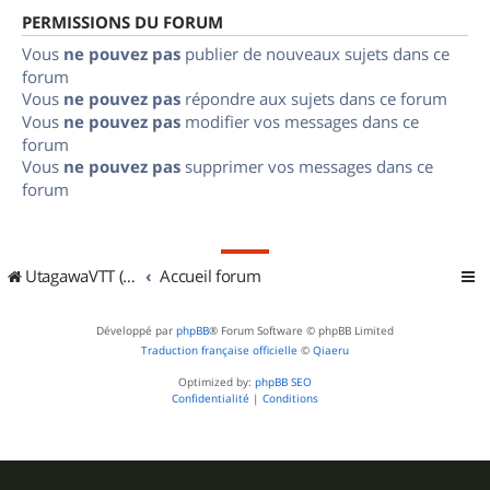
PERMISSIONS DU FORUM
Vous
ne pouvez pas
publier de nouveaux sujets dans ce
forum
Vous
ne pouvez pas
répondre aux sujets dans ce forum
Vous
ne pouvez pas
modifier vos messages dans ce
forum
Vous
ne pouvez pas
supprimer vos messages dans ce
forum
UtagawaVTT (Randos VTT et VTTAE avec traces GPS)
Accueil forum
Développé par
phpBB
® Forum Software © phpBB Limited
Traduction française officielle
©
Qiaeru
Optimized by:
phpBB SEO
Confidentialité
|
Conditions