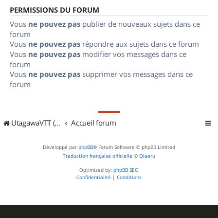
PERMISSIONS DU FORUM
Vous
ne pouvez pas
publier de nouveaux sujets dans ce
forum
Vous
ne pouvez pas
répondre aux sujets dans ce forum
Vous
ne pouvez pas
modifier vos messages dans ce
forum
Vous
ne pouvez pas
supprimer vos messages dans ce
forum
UtagawaVTT (Randos VTT et VTTAE avec traces GPS)
Accueil forum
Développé par
phpBB
® Forum Software © phpBB Limited
Traduction française officielle
©
Qiaeru
Optimized by:
phpBB SEO
Confidentialité
|
Conditions