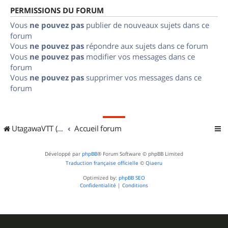
PERMISSIONS DU FORUM
Vous
ne pouvez pas
publier de nouveaux sujets dans ce
forum
Vous
ne pouvez pas
répondre aux sujets dans ce forum
Vous
ne pouvez pas
modifier vos messages dans ce
forum
Vous
ne pouvez pas
supprimer vos messages dans ce
forum
UtagawaVTT (Randos VTT et VTTAE avec traces GPS)
Accueil forum
Développé par
phpBB
® Forum Software © phpBB Limited
Traduction française officielle
©
Qiaeru
Optimized by:
phpBB SEO
Confidentialité
|
Conditions