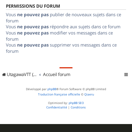
PERMISSIONS DU FORUM
Vous
ne pouvez pas
publier de nouveaux sujets dans ce
forum
Vous
ne pouvez pas
répondre aux sujets dans ce forum
Vous
ne pouvez pas
modifier vos messages dans ce
forum
Vous
ne pouvez pas
supprimer vos messages dans ce
forum
UtagawaVTT (Randos VTT et VTTAE avec traces GPS)
Accueil forum
Développé par
phpBB
® Forum Software © phpBB Limited
Traduction française officielle
©
Qiaeru
Optimized by:
phpBB SEO
Confidentialité
|
Conditions