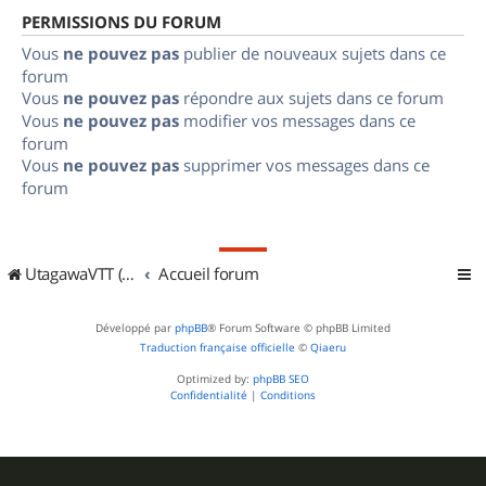
PERMISSIONS DU FORUM
Vous
ne pouvez pas
publier de nouveaux sujets dans ce
forum
Vous
ne pouvez pas
répondre aux sujets dans ce forum
Vous
ne pouvez pas
modifier vos messages dans ce
forum
Vous
ne pouvez pas
supprimer vos messages dans ce
forum
UtagawaVTT (Randos VTT et VTTAE avec traces GPS)
Accueil forum
Développé par
phpBB
® Forum Software © phpBB Limited
Traduction française officielle
©
Qiaeru
Optimized by:
phpBB SEO
Confidentialité
|
Conditions