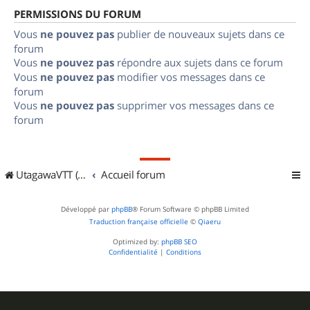
PERMISSIONS DU FORUM
Vous
ne pouvez pas
publier de nouveaux sujets dans ce
forum
Vous
ne pouvez pas
répondre aux sujets dans ce forum
Vous
ne pouvez pas
modifier vos messages dans ce
forum
Vous
ne pouvez pas
supprimer vos messages dans ce
forum
UtagawaVTT (Randos VTT et VTTAE avec traces GPS)
Accueil forum
Développé par
phpBB
® Forum Software © phpBB Limited
Traduction française officielle
©
Qiaeru
Optimized by:
phpBB SEO
Confidentialité
|
Conditions