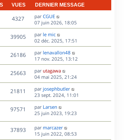
S
VUES
DERNIER MESSAGE
D
par
CGUE
V
4327
e
07 juin 2026, 18:05
r
u
D
par
le mic
n
V
39905
e
e
02 déc. 2025, 17:51
i
r
u
e
s
D
par
lenavallon48
n
r
V
26186
e
e
17 nov. 2025, 13:12
i
m
r
u
e
e
s
D
par
utagawa
n
r
V
s
25663
e
e
04 mai 2025, 21:24
i
m
s
r
u
e
e
a
s
D
par
josephbutler
n
r
V
s
21811
g
e
e
23 sept. 2024, 11:01
i
m
s
e
r
u
e
e
a
s
D
par
Larsen
n
r
V
s
97571
g
e
e
25 juin 2023, 19:23
i
m
s
e
r
u
e
e
a
s
n
r
s
D
g
par
marcazer
V
37893
e
i
m
s
e
e
15 juin 2022, 08:53
e
e
a
r