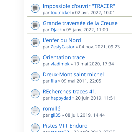
Impossible d'ouvrir "TRACER"
par
toutnickel
»
02 avr. 2022, 10:01
Grande traversée de la Creuse
par
DJack
»
05 janv. 2022, 11:00
L'enfer du Nord
par
ZestyCastor
»
04 nov. 2021, 09:23
Orientation trace
par
vladimok
»
19 mai 2020, 17:34
Dreux-Mont saint michel
par
fila
»
09 mai 2011, 22:05
REcherches traces 41.
par
happydad
»
20 juin 2019, 11:51
romillé
par
gil35
»
08 juil. 2019, 14:44
Pistes VTT Enduro
par
steven22
»
22 août 2018, 07:35