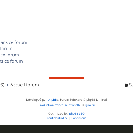
é
e
o
s
p
s
n
e
o
s
s
n
e
dans ce forum
s
s
 forum
e
 ce forum
s ce forum
s
S)
Accueil forum
S
Développé par
phpBB
® Forum Software © phpBB Limited
Traduction française officielle
©
Qiaeru
Optimized by:
phpBB SEO
Confidentialité
|
Conditions