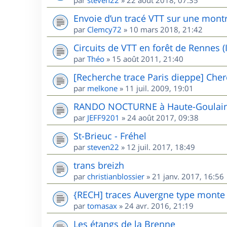
Envoie d’un tracé VTT sur une mont
par
Clemcy72
»
10 mars 2018, 21:42
Circuits de VTT en forêt de Rennes (I
par
Théo
»
15 août 2011, 21:40
[Recherche trace Paris dieppe] Cher
par
melkone
»
11 juil. 2009, 19:01
RANDO NOCTURNE à Haute-Goulaine
par
JEFF9201
»
24 août 2017, 09:38
St-Brieuc - Fréhel
par
steven22
»
12 juil. 2017, 18:49
trans breizh
par
christianblossier
»
21 janv. 2017, 16:56
{RECH] traces Auvergne type mont
par
tomasax
»
24 avr. 2016, 21:19
Les étangs de la Brenne