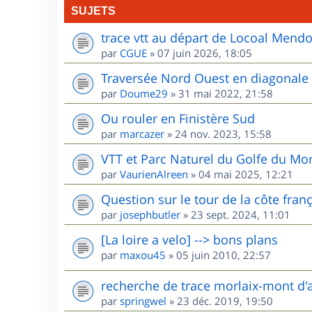
SUJETS
trace vtt au départ de Locoal Mend
par
CGUE
»
07 juin 2026, 18:05
Traversée Nord Ouest en diagonale
par
Doume29
»
31 mai 2022, 21:58
Ou rouler en Finistère Sud
par
marcazer
»
24 nov. 2023, 15:58
VTT et Parc Naturel du Golfe du Mo
par
VaurienAlreen
»
04 mai 2025, 12:21
Question sur le tour de la côte fran
par
josephbutler
»
23 sept. 2024, 11:01
[La loire a velo] --> bons plans
par
maxou45
»
05 juin 2010, 22:57
recherche de trace morlaix-mont d'
par
springwel
»
23 déc. 2019, 19:50