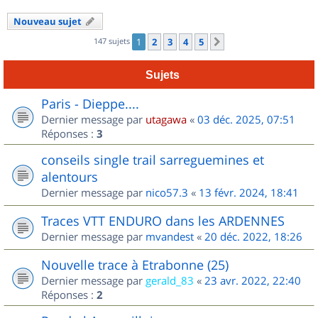
Nouveau sujet
147 sujets
1
2
3
4
5
Suivant
Sujets
Paris - Dieppe....
Dernier message par
utagawa
«
03 déc. 2025, 07:51
Réponses :
3
conseils single trail sarreguemines et
alentours
Dernier message par
nico57.3
«
13 févr. 2024, 18:41
Traces VTT ENDURO dans les ARDENNES
Dernier message par
mvandest
«
20 déc. 2022, 18:26
Nouvelle trace à Etrabonne (25)
Dernier message par
gerald_83
«
23 avr. 2022, 22:40
Réponses :
2