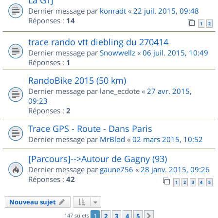
Dernier message par
konradt
«
22 juil. 2015, 09:48
Réponses :
14
1
2
trace rando vtt diebling du 270414
Dernier message par
Snowwellz
«
06 juil. 2015, 10:49
Réponses :
1
RandoBike 2015 (50 km)
Dernier message par
lane_ecdote
«
27 avr. 2015,
09:23
Réponses :
2
Trace GPS - Route - Dans Paris
Dernier message par
MrBlod
«
02 mars 2015, 10:52
[Parcours]-->Autour de Gagny (93)
Dernier message par
gaune756
«
28 janv. 2015, 09:26
Réponses :
42
1
2
3
4
5
Nouveau sujet
147 sujets
1
2
3
4
5
Suivant