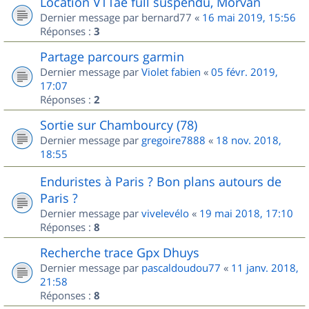
Location VTTae full suspendu, Morvan
Dernier message par
bernard77
«
16 mai 2019, 15:56
Réponses :
3
Partage parcours garmin
Dernier message par
Violet fabien
«
05 févr. 2019,
17:07
Réponses :
2
Sortie sur Chambourcy (78)
Dernier message par
gregoire7888
«
18 nov. 2018,
18:55
Enduristes à Paris ? Bon plans autours de
Paris ?
Dernier message par
vivelevélo
«
19 mai 2018, 17:10
Réponses :
8
Recherche trace Gpx Dhuys
Dernier message par
pascaldoudou77
«
11 janv. 2018,
21:58
Réponses :
8