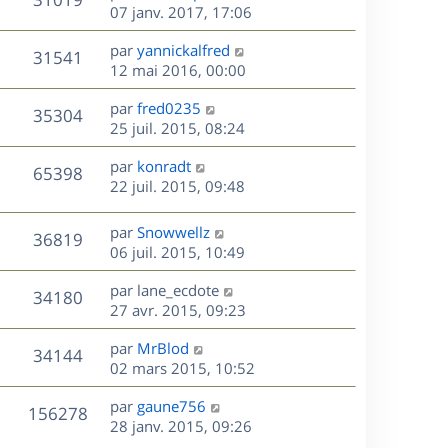
e
i
m
s
e
e
07 janv. 2017, 17:06
e
e
a
r
u
s
r
s
D
g
par
yannickalfred
n
V
31541
m
s
e
e
e
12 mai 2016, 00:00
i
e
a
r
u
e
s
s
D
g
par
fred0235
n
r
V
35304
s
e
e
e
25 juil. 2015, 08:24
i
m
a
r
u
e
e
s
D
g
par
konradt
n
r
V
s
65398
e
e
e
22 juil. 2015, 09:48
i
m
s
r
u
e
e
a
s
n
r
s
D
g
par
Snowwellz
V
36819
e
i
m
s
e
e
06 juil. 2015, 10:49
e
e
a
r
u
s
r
s
D
g
par
lane_ecdote
n
V
34180
m
s
e
e
e
27 avr. 2015, 09:23
i
e
a
r
u
e
s
s
D
g
par
MrBlod
n
r
V
34144
s
e
e
e
02 mars 2015, 10:52
i
m
a
r
u
e
e
s
D
g
par
gaune756
n
r
V
s
156278
e
e
e
28 janv. 2015, 09:26
i
m
s
r
e