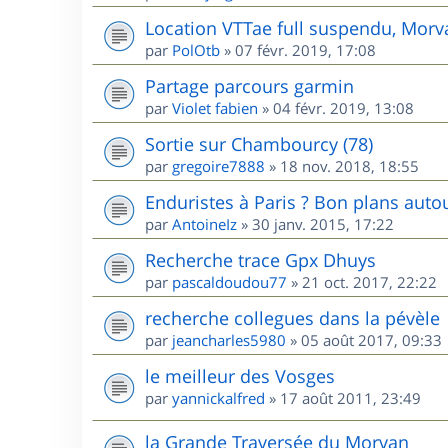
Location VTTae full suspendu, Morv
par
PolOtb
»
07 févr. 2019, 17:08
Partage parcours garmin
par
Violet fabien
»
04 févr. 2019, 13:08
Sortie sur Chambourcy (78)
par
gregoire7888
»
18 nov. 2018, 18:55
Enduristes à Paris ? Bon plans autou
par
AntoineIz
»
30 janv. 2015, 17:22
Recherche trace Gpx Dhuys
par
pascaldoudou77
»
21 oct. 2017, 22:22
recherche collegues dans la pévèle
par
jeancharles5980
»
05 août 2017, 09:33
le meilleur des Vosges
par
yannickalfred
»
17 août 2011, 23:49
la Grande Traversée du Morvan