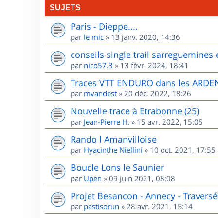
SUJETS
Paris - Dieppe....
par
le mic
»
13 janv. 2020, 14:36
conseils single trail sarreguemines 
par
nico57.3
»
13 févr. 2024, 18:41
Traces VTT ENDURO dans les ARD
par
mvandest
»
20 déc. 2022, 18:26
Nouvelle trace à Etrabonne (25)
par
Jean-Pierre H.
»
15 avr. 2022, 15:05
Rando l Amanvilloise
par
Hyacinthe Niellini
»
10 oct. 2021, 17:55
Boucle Lons le Saunier
par
Upen
»
09 juin 2021, 08:08
Projet Besancon - Annecy - Traversé
par
pastisorun
»
28 avr. 2021, 15:14