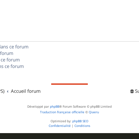
é
e
o
s
p
s
n
e
o
s
s
n
e
s
dans ce forum
s
 forum
e
 ce forum
s ce forum
s
S)
Accueil forum
S
Développé par
phpBB
® Forum Software © phpBB Limited
Traduction française officielle
©
Qiaeru
Optimized by:
phpBB SEO
Confidentialité
|
Conditions