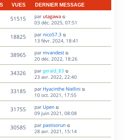
S
VUES
DERNIER MESSAGE
D
par
utagawa
V
51515
e
03 déc. 2025, 07:51
r
u
D
par
nico57.3
n
V
18825
e
e
13 févr. 2024, 18:41
i
r
u
e
s
D
par
mvandest
n
r
V
38965
e
e
20 déc. 2022, 18:26
i
m
r
u
e
e
s
D
par
gerald_83
n
r
V
s
34326
e
e
23 avr. 2022, 22:40
i
m
s
r
u
e
e
a
s
D
par
Hyacinthe Niellini
n
r
V
s
33185
g
e
e
10 oct. 2021, 17:55
i
m
s
e
r
u
e
e
a
s
D
par
Upen
n
r
V
s
31755
g
e
e
09 juin 2021, 08:08
i
m
s
e
r
u
e
e
a
s
D
par
pastisorun
n
r
V
s
30585
g
e
e
28 avr. 2021, 15:14
i
m
s
e
r
u
e
e
a