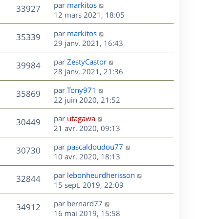
s
D
par
markitos
n
r
V
s
33927
g
e
e
12 mars 2021, 18:05
i
m
s
e
r
u
e
e
a
s
D
par
markitos
n
r
V
s
35339
g
e
e
29 janv. 2021, 16:43
i
m
s
e
r
u
e
e
a
s
D
par
ZestyCastor
n
r
V
s
39984
g
e
e
28 janv. 2021, 21:36
i
m
s
e
r
u
e
e
a
s
D
par
Tony971
n
r
V
s
35869
g
e
e
22 juin 2020, 21:52
i
m
s
e
r
u
e
e
a
s
D
par
utagawa
n
r
V
s
30449
g
e
e
21 avr. 2020, 09:13
i
m
s
e
r
u
e
e
a
s
D
par
pascaldoudou77
n
r
V
s
30730
g
e
e
10 avr. 2020, 18:13
i
m
s
e
r
u
e
e
a
s
D
par
lebonheurdherisson
n
r
V
s
32844
g
e
e
15 sept. 2019, 22:09
i
m
s
e
r
u
e
e
a
s
D
par
bernard77
n
r
V
s
34912
g
e
e
16 mai 2019, 15:58
i
m
s
e