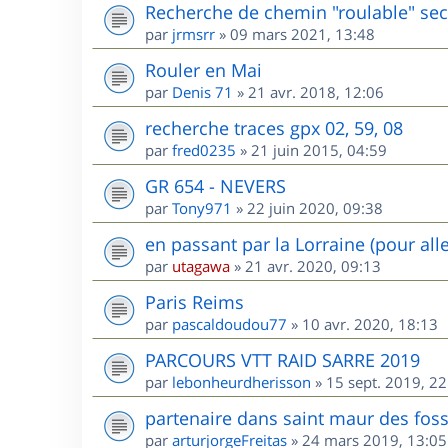
Recherche de chemin "roulable" sec
par
jrmsrr
»
09 mars 2021, 13:48
Rouler en Mai
par
Denis 71
»
21 avr. 2018, 12:06
recherche traces gpx 02, 59, 08
par
fred0235
»
21 juin 2015, 04:59
GR 654 - NEVERS
par
Tony971
»
22 juin 2020, 09:38
en passant par la Lorraine (pour all
par
utagawa
»
21 avr. 2020, 09:13
Paris Reims
par
pascaldoudou77
»
10 avr. 2020, 18:13
PARCOURS VTT RAID SARRE 2019
par
lebonheurdherisson
»
15 sept. 2019, 22
partenaire dans saint maur des fos
par
arturjorgeFreitas
»
24 mars 2019, 13:05