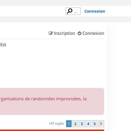
Connexion
Inscription
Connexion
 Est
organisations de randonnées improvisées, la
147 sujets
1
2
3
4
5
Suivant