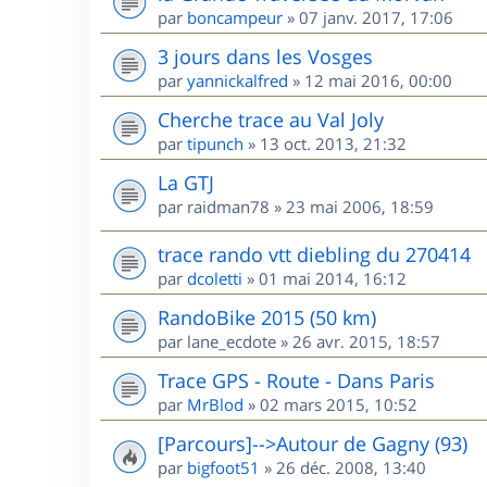
par
boncampeur
»
07 janv. 2017, 17:06
3 jours dans les Vosges
par
yannickalfred
»
12 mai 2016, 00:00
Cherche trace au Val Joly
par
tipunch
»
13 oct. 2013, 21:32
La GTJ
par
raidman78
»
23 mai 2006, 18:59
trace rando vtt diebling du 270414
par
dcoletti
»
01 mai 2014, 16:12
RandoBike 2015 (50 km)
par
lane_ecdote
»
26 avr. 2015, 18:57
Trace GPS - Route - Dans Paris
par
MrBlod
»
02 mars 2015, 10:52
[Parcours]-->Autour de Gagny (93)
par
bigfoot51
»
26 déc. 2008, 13:40