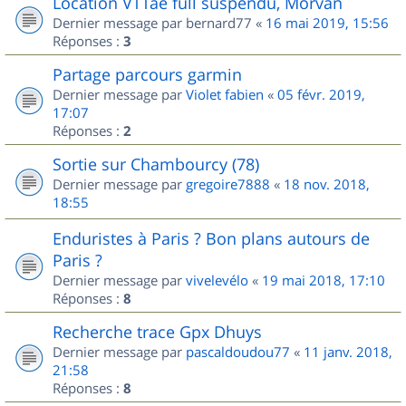
Location VTTae full suspendu, Morvan
Dernier message par
bernard77
«
16 mai 2019, 15:56
Réponses :
3
Partage parcours garmin
Dernier message par
Violet fabien
«
05 févr. 2019,
17:07
Réponses :
2
Sortie sur Chambourcy (78)
Dernier message par
gregoire7888
«
18 nov. 2018,
18:55
Enduristes à Paris ? Bon plans autours de
Paris ?
Dernier message par
vivelevélo
«
19 mai 2018, 17:10
Réponses :
8
Recherche trace Gpx Dhuys
Dernier message par
pascaldoudou77
«
11 janv. 2018,
21:58
Réponses :
8