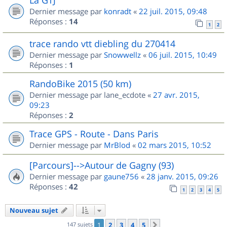
Dernier message par
konradt
«
22 juil. 2015, 09:48
Réponses :
14
1
2
trace rando vtt diebling du 270414
Dernier message par
Snowwellz
«
06 juil. 2015, 10:49
Réponses :
1
RandoBike 2015 (50 km)
Dernier message par
lane_ecdote
«
27 avr. 2015,
09:23
Réponses :
2
Trace GPS - Route - Dans Paris
Dernier message par
MrBlod
«
02 mars 2015, 10:52
[Parcours]-->Autour de Gagny (93)
Dernier message par
gaune756
«
28 janv. 2015, 09:26
Réponses :
42
1
2
3
4
5
Nouveau sujet
147 sujets
1
2
3
4
5
Suivant