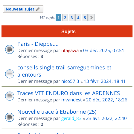
Nouveau sujet
147 sujets
1
2
3
4
5
Suivant
Sujets
Paris - Dieppe....
Dernier message par
utagawa
«
03 déc. 2025, 07:51
Réponses :
3
conseils single trail sarreguemines et
alentours
Dernier message par
nico57.3
«
13 févr. 2024, 18:41
Traces VTT ENDURO dans les ARDENNES
Dernier message par
mvandest
«
20 déc. 2022, 18:26
Nouvelle trace à Etrabonne (25)
Dernier message par
gerald_83
«
23 avr. 2022, 22:40
Réponses :
2