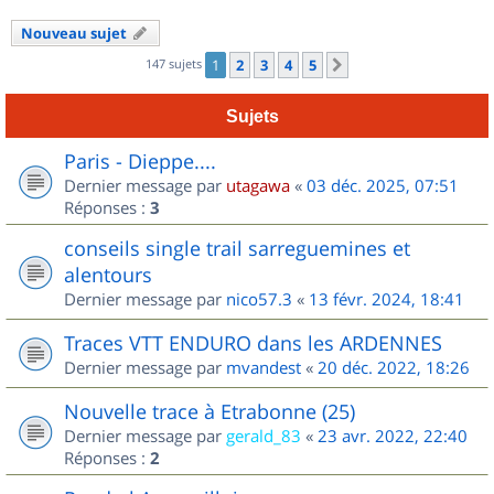
Nouveau sujet
147 sujets
1
2
3
4
5
Suivant
Sujets
Paris - Dieppe....
Dernier message par
utagawa
«
03 déc. 2025, 07:51
Réponses :
3
conseils single trail sarreguemines et
alentours
Dernier message par
nico57.3
«
13 févr. 2024, 18:41
Traces VTT ENDURO dans les ARDENNES
Dernier message par
mvandest
«
20 déc. 2022, 18:26
Nouvelle trace à Etrabonne (25)
Dernier message par
gerald_83
«
23 avr. 2022, 22:40
Réponses :
2