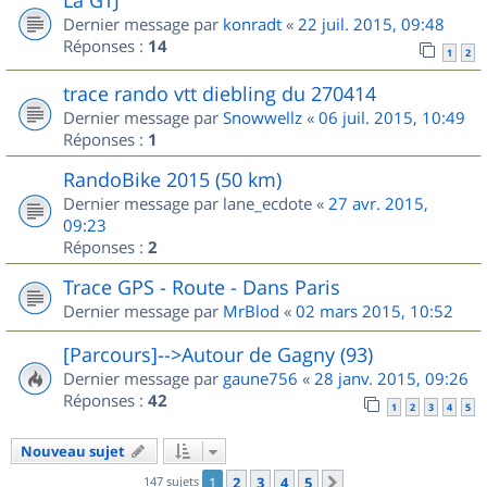
Dernier message par
konradt
«
22 juil. 2015, 09:48
Réponses :
14
1
2
trace rando vtt diebling du 270414
Dernier message par
Snowwellz
«
06 juil. 2015, 10:49
Réponses :
1
RandoBike 2015 (50 km)
Dernier message par
lane_ecdote
«
27 avr. 2015,
09:23
Réponses :
2
Trace GPS - Route - Dans Paris
Dernier message par
MrBlod
«
02 mars 2015, 10:52
[Parcours]-->Autour de Gagny (93)
Dernier message par
gaune756
«
28 janv. 2015, 09:26
Réponses :
42
1
2
3
4
5
Nouveau sujet
147 sujets
1
2
3
4
5
Suivant