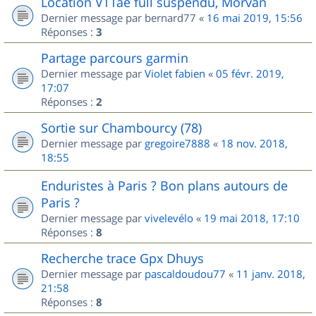
Location VTTae full suspendu, Morvan
Dernier message par
bernard77
«
16 mai 2019, 15:56
Réponses :
3
Partage parcours garmin
Dernier message par
Violet fabien
«
05 févr. 2019,
17:07
Réponses :
2
Sortie sur Chambourcy (78)
Dernier message par
gregoire7888
«
18 nov. 2018,
18:55
Enduristes à Paris ? Bon plans autours de
Paris ?
Dernier message par
vivelevélo
«
19 mai 2018, 17:10
Réponses :
8
Recherche trace Gpx Dhuys
Dernier message par
pascaldoudou77
«
11 janv. 2018,
21:58
Réponses :
8