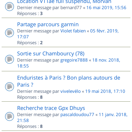
Location VTTae full suspendu, Morvan
Dernier message par
bernard77
«
16 mai 2019, 15:56
Réponses :
3
Partage parcours garmin
Dernier message par
Violet fabien
«
05 févr. 2019,
17:07
Réponses :
2
Sortie sur Chambourcy (78)
Dernier message par
gregoire7888
«
18 nov. 2018,
18:55
Enduristes à Paris ? Bon plans autours de
Paris ?
Dernier message par
vivelevélo
«
19 mai 2018, 17:10
Réponses :
8
Recherche trace Gpx Dhuys
Dernier message par
pascaldoudou77
«
11 janv. 2018,
21:58
Réponses :
8