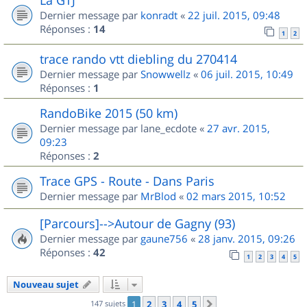
Dernier message par
konradt
«
22 juil. 2015, 09:48
Réponses :
14
1
2
trace rando vtt diebling du 270414
Dernier message par
Snowwellz
«
06 juil. 2015, 10:49
Réponses :
1
RandoBike 2015 (50 km)
Dernier message par
lane_ecdote
«
27 avr. 2015,
09:23
Réponses :
2
Trace GPS - Route - Dans Paris
Dernier message par
MrBlod
«
02 mars 2015, 10:52
[Parcours]-->Autour de Gagny (93)
Dernier message par
gaune756
«
28 janv. 2015, 09:26
Réponses :
42
1
2
3
4
5
Nouveau sujet
147 sujets
1
2
3
4
5
Suivant