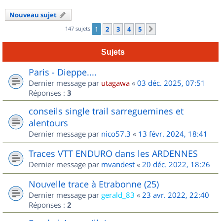
Nouveau sujet
147 sujets
1
2
3
4
5
Suivant
Sujets
Paris - Dieppe....
Dernier message par
utagawa
«
03 déc. 2025, 07:51
Réponses :
3
conseils single trail sarreguemines et
alentours
Dernier message par
nico57.3
«
13 févr. 2024, 18:41
Traces VTT ENDURO dans les ARDENNES
Dernier message par
mvandest
«
20 déc. 2022, 18:26
Nouvelle trace à Etrabonne (25)
Dernier message par
gerald_83
«
23 avr. 2022, 22:40
Réponses :
2