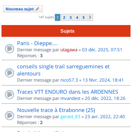
Nouveau sujet
147 sujets
1
2
3
4
5
Suivant
Sujets
Paris - Dieppe....
Dernier message par
utagawa
«
03 déc. 2025, 07:51
Réponses :
3
conseils single trail sarreguemines et
alentours
Dernier message par
nico57.3
«
13 févr. 2024, 18:41
Traces VTT ENDURO dans les ARDENNES
Dernier message par
mvandest
«
20 déc. 2022, 18:26
Nouvelle trace à Etrabonne (25)
Dernier message par
gerald_83
«
23 avr. 2022, 22:40
Réponses :
2