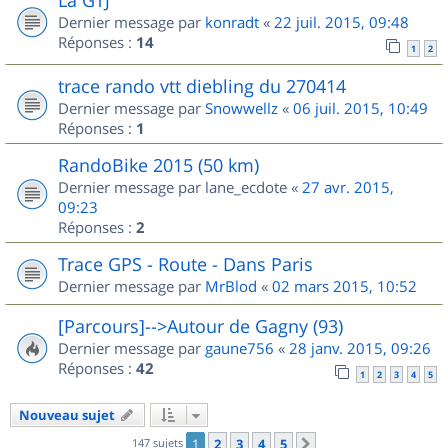
Dernier message par
konradt
«
22 juil. 2015, 09:48
Réponses :
14
1
2
trace rando vtt diebling du 270414
Dernier message par
Snowwellz
«
06 juil. 2015, 10:49
Réponses :
1
RandoBike 2015 (50 km)
Dernier message par
lane_ecdote
«
27 avr. 2015,
09:23
Réponses :
2
Trace GPS - Route - Dans Paris
Dernier message par
MrBlod
«
02 mars 2015, 10:52
[Parcours]-->Autour de Gagny (93)
Dernier message par
gaune756
«
28 janv. 2015, 09:26
Réponses :
42
1
2
3
4
5
Nouveau sujet
147 sujets
1
2
3
4
5
Suivant