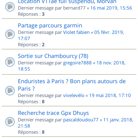
Location VTTae full suspendu, Morvan
Dernier message par
bernard77
«
16 mai 2019, 15:56
Réponses :
3
Partage parcours garmin
Dernier message par
Violet fabien
«
05 févr. 2019,
17:07
Réponses :
2
Sortie sur Chambourcy (78)
Dernier message par
gregoire7888
«
18 nov. 2018,
18:55
Enduristes à Paris ? Bon plans autours de
Paris ?
Dernier message par
vivelevélo
«
19 mai 2018, 17:10
Réponses :
8
Recherche trace Gpx Dhuys
Dernier message par
pascaldoudou77
«
11 janv. 2018,
21:58
Réponses :
8