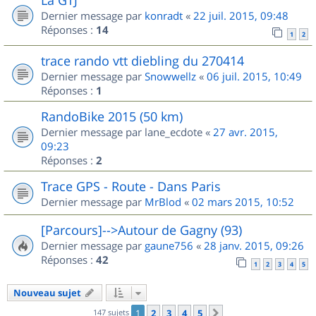
Dernier message par
konradt
«
22 juil. 2015, 09:48
Réponses :
14
1
2
trace rando vtt diebling du 270414
Dernier message par
Snowwellz
«
06 juil. 2015, 10:49
Réponses :
1
RandoBike 2015 (50 km)
Dernier message par
lane_ecdote
«
27 avr. 2015,
09:23
Réponses :
2
Trace GPS - Route - Dans Paris
Dernier message par
MrBlod
«
02 mars 2015, 10:52
[Parcours]-->Autour de Gagny (93)
Dernier message par
gaune756
«
28 janv. 2015, 09:26
Réponses :
42
1
2
3
4
5
Nouveau sujet
147 sujets
1
2
3
4
5
Suivant