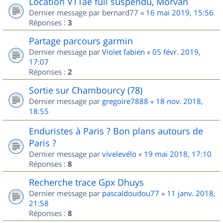
Location VTTae full suspendu, Morvan
Dernier message par
bernard77
«
16 mai 2019, 15:56
Réponses :
3
Partage parcours garmin
Dernier message par
Violet fabien
«
05 févr. 2019,
17:07
Réponses :
2
Sortie sur Chambourcy (78)
Dernier message par
gregoire7888
«
18 nov. 2018,
18:55
Enduristes à Paris ? Bon plans autours de
Paris ?
Dernier message par
vivelevélo
«
19 mai 2018, 17:10
Réponses :
8
Recherche trace Gpx Dhuys
Dernier message par
pascaldoudou77
«
11 janv. 2018,
21:58
Réponses :
8