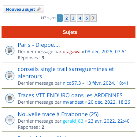
Nouveau sujet
147 sujets
1
2
3
4
5
Suivant
Sujets
Paris - Dieppe....
Dernier message par
utagawa
«
03 déc. 2025, 07:51
Réponses :
3
conseils single trail sarreguemines et
alentours
Dernier message par
nico57.3
«
13 févr. 2024, 18:41
Traces VTT ENDURO dans les ARDENNES
Dernier message par
mvandest
«
20 déc. 2022, 18:26
Nouvelle trace à Etrabonne (25)
Dernier message par
gerald_83
«
23 avr. 2022, 22:40
Réponses :
2