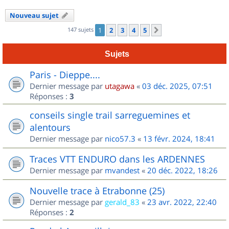
Nouveau sujet
147 sujets
1
2
3
4
5
Suivant
Sujets
Paris - Dieppe....
Dernier message par
utagawa
«
03 déc. 2025, 07:51
Réponses :
3
conseils single trail sarreguemines et
alentours
Dernier message par
nico57.3
«
13 févr. 2024, 18:41
Traces VTT ENDURO dans les ARDENNES
Dernier message par
mvandest
«
20 déc. 2022, 18:26
Nouvelle trace à Etrabonne (25)
Dernier message par
gerald_83
«
23 avr. 2022, 22:40
Réponses :
2