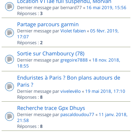
Location VTTae full suspendu, Morvan
Dernier message par
bernard77
«
16 mai 2019, 15:56
Réponses :
3
Partage parcours garmin
Dernier message par
Violet fabien
«
05 févr. 2019,
17:07
Réponses :
2
Sortie sur Chambourcy (78)
Dernier message par
gregoire7888
«
18 nov. 2018,
18:55
Enduristes à Paris ? Bon plans autours de
Paris ?
Dernier message par
vivelevélo
«
19 mai 2018, 17:10
Réponses :
8
Recherche trace Gpx Dhuys
Dernier message par
pascaldoudou77
«
11 janv. 2018,
21:58
Réponses :
8