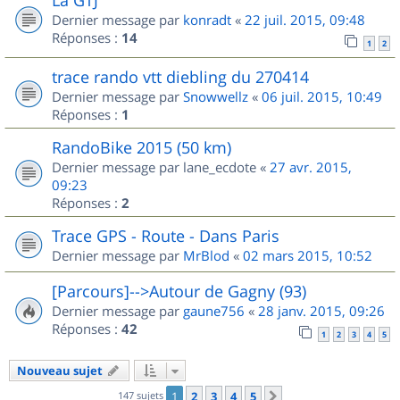
Dernier message par
konradt
«
22 juil. 2015, 09:48
Réponses :
14
1
2
trace rando vtt diebling du 270414
Dernier message par
Snowwellz
«
06 juil. 2015, 10:49
Réponses :
1
RandoBike 2015 (50 km)
Dernier message par
lane_ecdote
«
27 avr. 2015,
09:23
Réponses :
2
Trace GPS - Route - Dans Paris
Dernier message par
MrBlod
«
02 mars 2015, 10:52
[Parcours]-->Autour de Gagny (93)
Dernier message par
gaune756
«
28 janv. 2015, 09:26
Réponses :
42
1
2
3
4
5
Nouveau sujet
147 sujets
1
2
3
4
5
Suivant