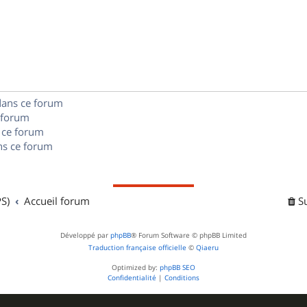
é
e
o
s
p
s
n
e
o
s
s
n
e
s
dans ce forum
s
 forum
e
 ce forum
s ce forum
s
S)
Accueil forum
S
Développé par
phpBB
® Forum Software © phpBB Limited
Traduction française officielle
©
Qiaeru
Optimized by:
phpBB SEO
Confidentialité
|
Conditions