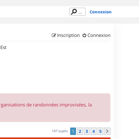
Connexion
Inscription
Connexion
 Est
organisations de randonnées improvisées, la
147 sujets
1
2
3
4
5
Suivant