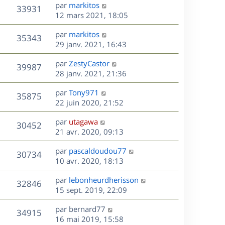
s
D
par
markitos
n
r
V
s
33931
g
e
e
12 mars 2021, 18:05
i
m
s
e
r
u
e
e
a
s
D
par
markitos
n
r
V
s
35343
g
e
e
29 janv. 2021, 16:43
i
m
s
e
r
u
e
e
a
s
D
par
ZestyCastor
n
r
V
s
39987
g
e
e
28 janv. 2021, 21:36
i
m
s
e
r
u
e
e
a
s
D
par
Tony971
n
r
V
s
35875
g
e
e
22 juin 2020, 21:52
i
m
s
e
r
u
e
e
a
s
D
par
utagawa
n
r
V
s
30452
g
e
e
21 avr. 2020, 09:13
i
m
s
e
r
u
e
e
a
s
D
par
pascaldoudou77
n
r
V
s
30734
g
e
e
10 avr. 2020, 18:13
i
m
s
e
r
u
e
e
a
s
D
par
lebonheurdherisson
n
r
V
s
32846
g
e
e
15 sept. 2019, 22:09
i
m
s
e
r
u
e
e
a
s
D
par
bernard77
n
r
V
s
34915
g
e
e
16 mai 2019, 15:58
i
m
s
e