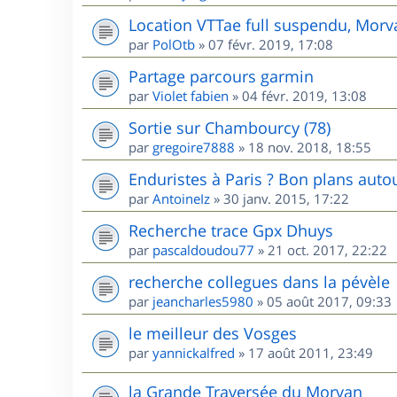
Location VTTae full suspendu, Morv
par
PolOtb
»
07 févr. 2019, 17:08
Partage parcours garmin
par
Violet fabien
»
04 févr. 2019, 13:08
Sortie sur Chambourcy (78)
par
gregoire7888
»
18 nov. 2018, 18:55
Enduristes à Paris ? Bon plans autou
par
AntoineIz
»
30 janv. 2015, 17:22
Recherche trace Gpx Dhuys
par
pascaldoudou77
»
21 oct. 2017, 22:22
recherche collegues dans la pévèle
par
jeancharles5980
»
05 août 2017, 09:33
le meilleur des Vosges
par
yannickalfred
»
17 août 2011, 23:49
la Grande Traversée du Morvan