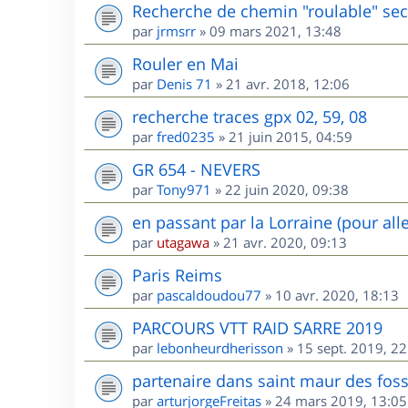
Recherche de chemin "roulable" sec
par
jrmsrr
»
09 mars 2021, 13:48
Rouler en Mai
par
Denis 71
»
21 avr. 2018, 12:06
recherche traces gpx 02, 59, 08
par
fred0235
»
21 juin 2015, 04:59
GR 654 - NEVERS
par
Tony971
»
22 juin 2020, 09:38
en passant par la Lorraine (pour all
par
utagawa
»
21 avr. 2020, 09:13
Paris Reims
par
pascaldoudou77
»
10 avr. 2020, 18:13
PARCOURS VTT RAID SARRE 2019
par
lebonheurdherisson
»
15 sept. 2019, 22
partenaire dans saint maur des fos
par
arturjorgeFreitas
»
24 mars 2019, 13:05