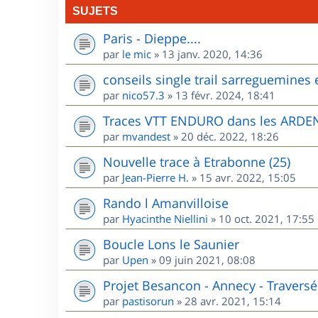
SUJETS
Paris - Dieppe....
par
le mic
»
13 janv. 2020, 14:36
conseils single trail sarreguemines 
par
nico57.3
»
13 févr. 2024, 18:41
Traces VTT ENDURO dans les ARD
par
mvandest
»
20 déc. 2022, 18:26
Nouvelle trace à Etrabonne (25)
par
Jean-Pierre H.
»
15 avr. 2022, 15:05
Rando l Amanvilloise
par
Hyacinthe Niellini
»
10 oct. 2021, 17:55
Boucle Lons le Saunier
par
Upen
»
09 juin 2021, 08:08
Projet Besancon - Annecy - Traversé
par
pastisorun
»
28 avr. 2021, 15:14