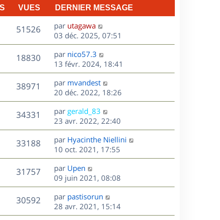
S
VUES
DERNIER MESSAGE
D
par
utagawa
V
51526
e
03 déc. 2025, 07:51
r
u
D
par
nico57.3
n
V
18830
e
e
13 févr. 2024, 18:41
i
r
u
e
s
D
par
mvandest
n
r
V
38971
e
e
20 déc. 2022, 18:26
i
m
r
u
e
e
s
D
par
gerald_83
n
r
V
s
34331
e
e
23 avr. 2022, 22:40
i
m
s
r
u
e
e
a
s
D
par
Hyacinthe Niellini
n
r
V
s
33188
g
e
e
10 oct. 2021, 17:55
i
m
s
e
r
u
e
e
a
s
D
par
Upen
n
r
V
s
31757
g
e
e
09 juin 2021, 08:08
i
m
s
e
r
u
e
e
a
s
D
par
pastisorun
n
r
V
s
30592
g
e
e
28 avr. 2021, 15:14
i
m
s
e
r
u
e
e
a