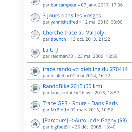
par
boncampeur
»
07 janv. 2017, 17:06
3 jours dans les Vosges
par
yannickalfred
»
12 mai 2016, 00:00
Cherche trace au Val Joly
par
tipunch
»
13 oct. 2013, 21:32
La GTJ
par
raidman78
»
23 mai 2006, 18:59
trace rando vtt diebling du 270414
par
dcoletti
»
01 mai 2014, 16:12
RandoBike 2015 (50 km)
par
lane_ecdote
»
26 avr. 2015, 18:57
Trace GPS - Route - Dans Paris
par
MrBlod
»
02 mars 2015, 10:52
[Parcours]-->Autour de Gagny (93)
par
bigfoot51
»
26 déc. 2008, 13:40