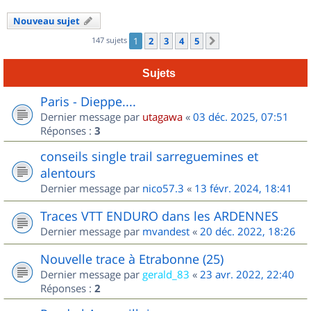
Nouveau sujet
147 sujets
1
2
3
4
5
Suivant
Sujets
Paris - Dieppe....
Dernier message par
utagawa
«
03 déc. 2025, 07:51
Réponses :
3
conseils single trail sarreguemines et
alentours
Dernier message par
nico57.3
«
13 févr. 2024, 18:41
Traces VTT ENDURO dans les ARDENNES
Dernier message par
mvandest
«
20 déc. 2022, 18:26
Nouvelle trace à Etrabonne (25)
Dernier message par
gerald_83
«
23 avr. 2022, 22:40
Réponses :
2