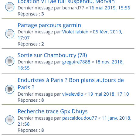
Location VTTae full suspendu, Morvan
Dernier message par
bernard77
«
16 mai 2019, 15:56
Réponses :
3
Partage parcours garmin
Dernier message par
Violet fabien
«
05 févr. 2019,
17:07
Réponses :
2
Sortie sur Chambourcy (78)
Dernier message par
gregoire7888
«
18 nov. 2018,
18:55
Enduristes à Paris ? Bon plans autours de
Paris ?
Dernier message par
vivelevélo
«
19 mai 2018, 17:10
Réponses :
8
Recherche trace Gpx Dhuys
Dernier message par
pascaldoudou77
«
11 janv. 2018,
21:58
Réponses :
8