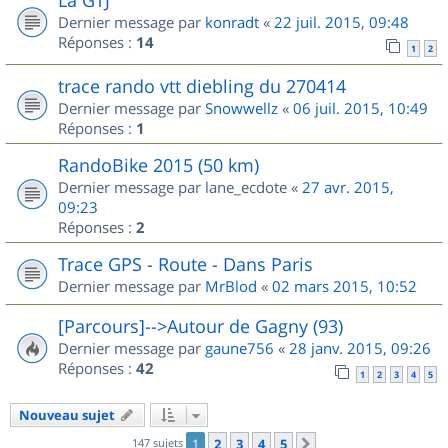
Dernier message par
konradt
«
22 juil. 2015, 09:48
Réponses :
14
1
2
trace rando vtt diebling du 270414
Dernier message par
Snowwellz
«
06 juil. 2015, 10:49
Réponses :
1
RandoBike 2015 (50 km)
Dernier message par
lane_ecdote
«
27 avr. 2015,
09:23
Réponses :
2
Trace GPS - Route - Dans Paris
Dernier message par
MrBlod
«
02 mars 2015, 10:52
[Parcours]-->Autour de Gagny (93)
Dernier message par
gaune756
«
28 janv. 2015, 09:26
Réponses :
42
1
2
3
4
5
Nouveau sujet
147 sujets
1
2
3
4
5
Suivant