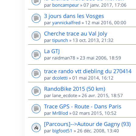
par
boncampeur
»
07 janv. 2017, 17:06
3 jours dans les Vosges
par
yannickalfred
»
12 mai 2016, 00:00
Cherche trace au Val Joly
par
tipunch
»
13 oct. 2013, 21:32
La GTJ
par
raidman78
»
23 mai 2006, 18:59
trace rando vtt diebling du 270414
par
dcoletti
»
01 mai 2014, 16:12
RandoBike 2015 (50 km)
par
lane_ecdote
»
26 avr. 2015, 18:57
Trace GPS - Route - Dans Paris
par
MrBlod
»
02 mars 2015, 10:52
[Parcours]-->Autour de Gagny (93)
par
bigfoot51
»
26 déc. 2008, 13:40