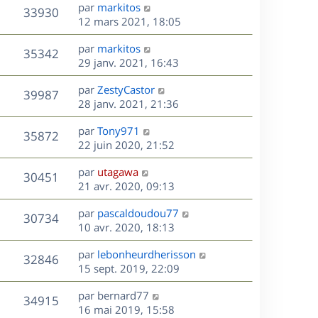
s
D
par
markitos
n
r
V
s
33930
g
e
e
12 mars 2021, 18:05
i
m
s
e
r
u
e
e
a
s
D
par
markitos
n
r
V
s
35342
g
e
e
29 janv. 2021, 16:43
i
m
s
e
r
u
e
e
a
s
D
par
ZestyCastor
n
r
V
s
39987
g
e
e
28 janv. 2021, 21:36
i
m
s
e
r
u
e
e
a
s
D
par
Tony971
n
r
V
s
35872
g
e
e
22 juin 2020, 21:52
i
m
s
e
r
u
e
e
a
s
D
par
utagawa
n
r
V
s
30451
g
e
e
21 avr. 2020, 09:13
i
m
s
e
r
u
e
e
a
s
D
par
pascaldoudou77
n
r
V
s
30734
g
e
e
10 avr. 2020, 18:13
i
m
s
e
r
u
e
e
a
s
D
par
lebonheurdherisson
n
r
V
s
32846
g
e
e
15 sept. 2019, 22:09
i
m
s
e
r
u
e
e
a
s
D
par
bernard77
n
r
V
s
34915
g
e
e
16 mai 2019, 15:58
i
m
s
e