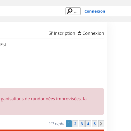
Connexion
Inscription
Connexion
 Est
organisations de randonnées improvisées, la
147 sujets
1
2
3
4
5
Suivant