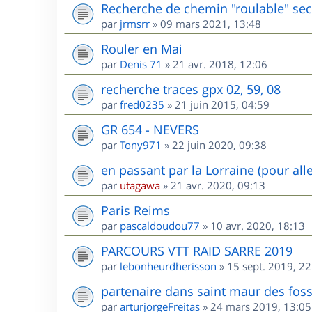
Recherche de chemin "roulable" sec
par
jrmsrr
»
09 mars 2021, 13:48
Rouler en Mai
par
Denis 71
»
21 avr. 2018, 12:06
recherche traces gpx 02, 59, 08
par
fred0235
»
21 juin 2015, 04:59
GR 654 - NEVERS
par
Tony971
»
22 juin 2020, 09:38
en passant par la Lorraine (pour all
par
utagawa
»
21 avr. 2020, 09:13
Paris Reims
par
pascaldoudou77
»
10 avr. 2020, 18:13
PARCOURS VTT RAID SARRE 2019
par
lebonheurdherisson
»
15 sept. 2019, 22
partenaire dans saint maur des fos
par
arturjorgeFreitas
»
24 mars 2019, 13:05