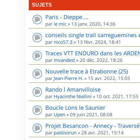
SUJETS
Paris - Dieppe....
par
le mic
»
13 janv. 2020, 14:36
conseils single trail sarreguemines 
par
nico57.3
»
13 févr. 2024, 18:41
Traces VTT ENDURO dans les ARD
par
mvandest
»
20 déc. 2022, 18:26
Nouvelle trace à Etrabonne (25)
par
Jean-Pierre H.
»
15 avr. 2022, 15:05
Rando l Amanvilloise
par
Hyacinthe Niellini
»
10 oct. 2021, 17:55
Boucle Lons le Saunier
par
Upen
»
09 juin 2021, 08:08
Projet Besancon - Annecy - Traversé
par
pastisorun
»
28 avr. 2021, 15:14