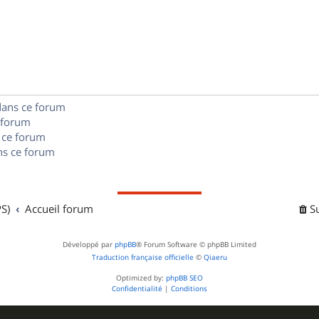
é
e
o
s
p
s
n
e
o
s
s
n
e
s
dans ce forum
s
 forum
e
 ce forum
s ce forum
s
S)
Accueil forum
S
Développé par
phpBB
® Forum Software © phpBB Limited
Traduction française officielle
©
Qiaeru
Optimized by:
phpBB SEO
Confidentialité
|
Conditions