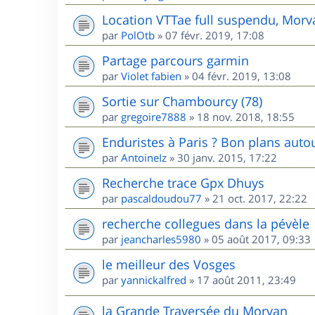
Location VTTae full suspendu, Morv
par
PolOtb
»
07 févr. 2019, 17:08
Partage parcours garmin
par
Violet fabien
»
04 févr. 2019, 13:08
Sortie sur Chambourcy (78)
par
gregoire7888
»
18 nov. 2018, 18:55
Enduristes à Paris ? Bon plans autou
par
AntoineIz
»
30 janv. 2015, 17:22
Recherche trace Gpx Dhuys
par
pascaldoudou77
»
21 oct. 2017, 22:22
recherche collegues dans la pévèle
par
jeancharles5980
»
05 août 2017, 09:33
le meilleur des Vosges
par
yannickalfred
»
17 août 2011, 23:49
la Grande Traversée du Morvan