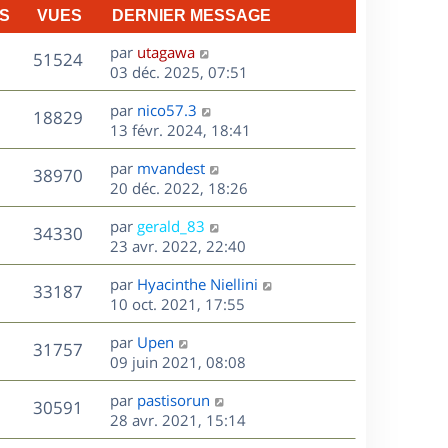
S
VUES
DERNIER MESSAGE
D
par
utagawa
V
51524
e
03 déc. 2025, 07:51
r
u
D
par
nico57.3
n
V
18829
e
e
13 févr. 2024, 18:41
i
r
u
e
s
D
par
mvandest
n
r
V
38970
e
e
20 déc. 2022, 18:26
i
m
r
u
e
e
s
D
par
gerald_83
n
r
V
s
34330
e
e
23 avr. 2022, 22:40
i
m
s
r
u
e
e
a
s
D
par
Hyacinthe Niellini
n
r
V
s
33187
g
e
e
10 oct. 2021, 17:55
i
m
s
e
r
u
e
e
a
s
D
par
Upen
n
r
V
s
31757
g
e
e
09 juin 2021, 08:08
i
m
s
e
r
u
e
e
a
s
D
par
pastisorun
n
r
V
s
30591
g
e
e
28 avr. 2021, 15:14
i
m
s
e
r
u
e
e
a