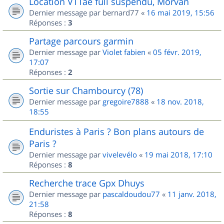
Location VTTae full suspendu, Morvan
Dernier message par
bernard77
«
16 mai 2019, 15:56
Réponses :
3
Partage parcours garmin
Dernier message par
Violet fabien
«
05 févr. 2019,
17:07
Réponses :
2
Sortie sur Chambourcy (78)
Dernier message par
gregoire7888
«
18 nov. 2018,
18:55
Enduristes à Paris ? Bon plans autours de
Paris ?
Dernier message par
vivelevélo
«
19 mai 2018, 17:10
Réponses :
8
Recherche trace Gpx Dhuys
Dernier message par
pascaldoudou77
«
11 janv. 2018,
21:58
Réponses :
8