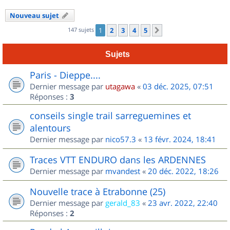
Nouveau sujet
147 sujets
1
2
3
4
5
Suivant
Sujets
Paris - Dieppe....
Dernier message par
utagawa
«
03 déc. 2025, 07:51
Réponses :
3
conseils single trail sarreguemines et
alentours
Dernier message par
nico57.3
«
13 févr. 2024, 18:41
Traces VTT ENDURO dans les ARDENNES
Dernier message par
mvandest
«
20 déc. 2022, 18:26
Nouvelle trace à Etrabonne (25)
Dernier message par
gerald_83
«
23 avr. 2022, 22:40
Réponses :
2