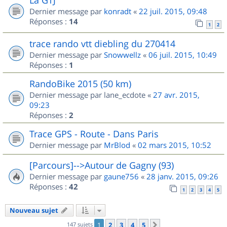
Dernier message par
konradt
«
22 juil. 2015, 09:48
Réponses :
14
1
2
trace rando vtt diebling du 270414
Dernier message par
Snowwellz
«
06 juil. 2015, 10:49
Réponses :
1
RandoBike 2015 (50 km)
Dernier message par
lane_ecdote
«
27 avr. 2015,
09:23
Réponses :
2
Trace GPS - Route - Dans Paris
Dernier message par
MrBlod
«
02 mars 2015, 10:52
[Parcours]-->Autour de Gagny (93)
Dernier message par
gaune756
«
28 janv. 2015, 09:26
Réponses :
42
1
2
3
4
5
Nouveau sujet
147 sujets
1
2
3
4
5
Suivant