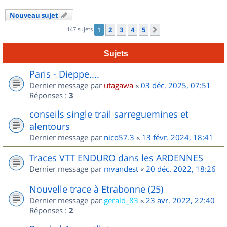
Nouveau sujet
147 sujets
1
2
3
4
5
Suivant
Sujets
Paris - Dieppe....
Dernier message par
utagawa
«
03 déc. 2025, 07:51
Réponses :
3
conseils single trail sarreguemines et
alentours
Dernier message par
nico57.3
«
13 févr. 2024, 18:41
Traces VTT ENDURO dans les ARDENNES
Dernier message par
mvandest
«
20 déc. 2022, 18:26
Nouvelle trace à Etrabonne (25)
Dernier message par
gerald_83
«
23 avr. 2022, 22:40
Réponses :
2