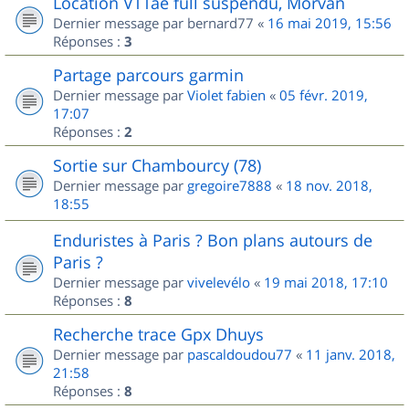
Location VTTae full suspendu, Morvan
Dernier message par
bernard77
«
16 mai 2019, 15:56
Réponses :
3
Partage parcours garmin
Dernier message par
Violet fabien
«
05 févr. 2019,
17:07
Réponses :
2
Sortie sur Chambourcy (78)
Dernier message par
gregoire7888
«
18 nov. 2018,
18:55
Enduristes à Paris ? Bon plans autours de
Paris ?
Dernier message par
vivelevélo
«
19 mai 2018, 17:10
Réponses :
8
Recherche trace Gpx Dhuys
Dernier message par
pascaldoudou77
«
11 janv. 2018,
21:58
Réponses :
8