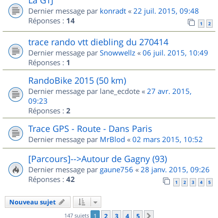
Dernier message par
konradt
«
22 juil. 2015, 09:48
Réponses :
14
1
2
trace rando vtt diebling du 270414
Dernier message par
Snowwellz
«
06 juil. 2015, 10:49
Réponses :
1
RandoBike 2015 (50 km)
Dernier message par
lane_ecdote
«
27 avr. 2015,
09:23
Réponses :
2
Trace GPS - Route - Dans Paris
Dernier message par
MrBlod
«
02 mars 2015, 10:52
[Parcours]-->Autour de Gagny (93)
Dernier message par
gaune756
«
28 janv. 2015, 09:26
Réponses :
42
1
2
3
4
5
Nouveau sujet
147 sujets
1
2
3
4
5
Suivant