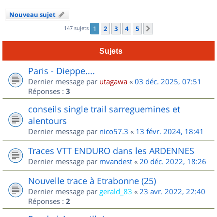
Nouveau sujet
147 sujets
1
2
3
4
5
Suivant
Sujets
Paris - Dieppe....
Dernier message par
utagawa
«
03 déc. 2025, 07:51
Réponses :
3
conseils single trail sarreguemines et
alentours
Dernier message par
nico57.3
«
13 févr. 2024, 18:41
Traces VTT ENDURO dans les ARDENNES
Dernier message par
mvandest
«
20 déc. 2022, 18:26
Nouvelle trace à Etrabonne (25)
Dernier message par
gerald_83
«
23 avr. 2022, 22:40
Réponses :
2