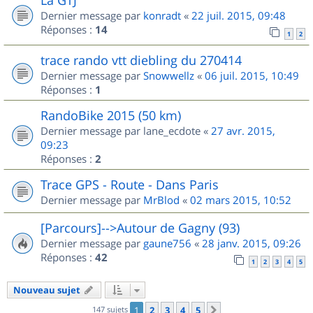
Dernier message par
konradt
«
22 juil. 2015, 09:48
Réponses :
14
1
2
trace rando vtt diebling du 270414
Dernier message par
Snowwellz
«
06 juil. 2015, 10:49
Réponses :
1
RandoBike 2015 (50 km)
Dernier message par
lane_ecdote
«
27 avr. 2015,
09:23
Réponses :
2
Trace GPS - Route - Dans Paris
Dernier message par
MrBlod
«
02 mars 2015, 10:52
[Parcours]-->Autour de Gagny (93)
Dernier message par
gaune756
«
28 janv. 2015, 09:26
Réponses :
42
1
2
3
4
5
Nouveau sujet
147 sujets
1
2
3
4
5
Suivant