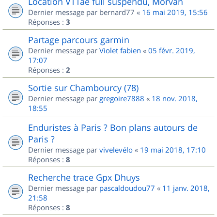
Location VTTae full suspendu, Morvan
Dernier message par
bernard77
«
16 mai 2019, 15:56
Réponses :
3
Partage parcours garmin
Dernier message par
Violet fabien
«
05 févr. 2019,
17:07
Réponses :
2
Sortie sur Chambourcy (78)
Dernier message par
gregoire7888
«
18 nov. 2018,
18:55
Enduristes à Paris ? Bon plans autours de
Paris ?
Dernier message par
vivelevélo
«
19 mai 2018, 17:10
Réponses :
8
Recherche trace Gpx Dhuys
Dernier message par
pascaldoudou77
«
11 janv. 2018,
21:58
Réponses :
8