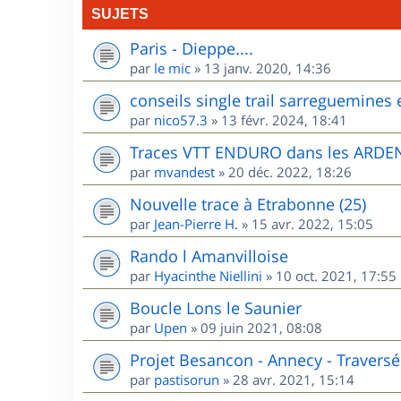
SUJETS
Paris - Dieppe....
par
le mic
»
13 janv. 2020, 14:36
conseils single trail sarreguemines 
par
nico57.3
»
13 févr. 2024, 18:41
Traces VTT ENDURO dans les ARD
par
mvandest
»
20 déc. 2022, 18:26
Nouvelle trace à Etrabonne (25)
par
Jean-Pierre H.
»
15 avr. 2022, 15:05
Rando l Amanvilloise
par
Hyacinthe Niellini
»
10 oct. 2021, 17:55
Boucle Lons le Saunier
par
Upen
»
09 juin 2021, 08:08
Projet Besancon - Annecy - Traversé
par
pastisorun
»
28 avr. 2021, 15:14