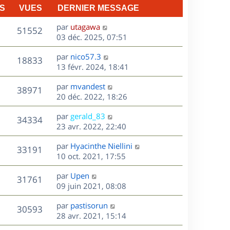
S
VUES
DERNIER MESSAGE
D
par
utagawa
V
51552
e
03 déc. 2025, 07:51
r
u
D
par
nico57.3
n
V
18833
e
e
13 févr. 2024, 18:41
i
r
u
e
s
D
par
mvandest
n
r
V
38971
e
e
20 déc. 2022, 18:26
i
m
r
u
e
e
s
D
par
gerald_83
n
r
V
s
34334
e
e
23 avr. 2022, 22:40
i
m
s
r
u
e
e
a
s
D
par
Hyacinthe Niellini
n
r
V
s
33191
g
e
e
10 oct. 2021, 17:55
i
m
s
e
r
u
e
e
a
s
D
par
Upen
n
r
V
s
31761
g
e
e
09 juin 2021, 08:08
i
m
s
e
r
u
e
e
a
s
D
par
pastisorun
n
r
V
s
30593
g
e
e
28 avr. 2021, 15:14
i
m
s
e
r
u
e
e
a