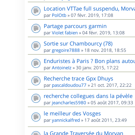
Location VTTae full suspendu, Morv
par
PolOtb
»
07 févr. 2019, 17:08
Partage parcours garmin
par
Violet fabien
»
04 févr. 2019, 13:08
Sortie sur Chambourcy (78)
par
gregoire7888
»
18 nov. 2018, 18:55
Enduristes à Paris ? Bon plans autou
par
AntoineIz
»
30 janv. 2015, 17:22
Recherche trace Gpx Dhuys
par
pascaldoudou77
»
21 oct. 2017, 22:22
recherche collegues dans la pévèle
par
jeancharles5980
»
05 août 2017, 09:33
le meilleur des Vosges
par
yannickalfred
»
17 août 2011, 23:49
la Grande Traversée du Morvan