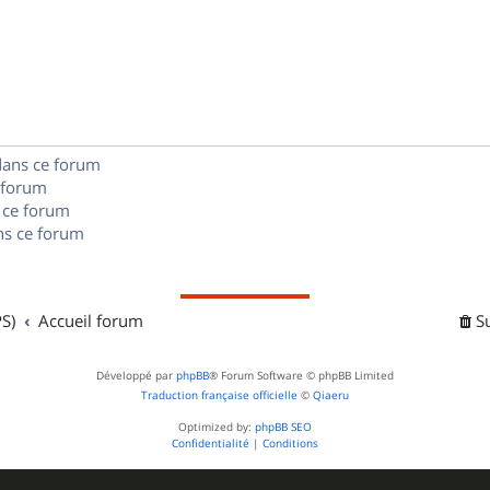
é
e
o
s
p
s
n
e
o
s
s
n
e
s
dans ce forum
s
 forum
e
 ce forum
s ce forum
s
S)
Accueil forum
S
Développé par
phpBB
® Forum Software © phpBB Limited
Traduction française officielle
©
Qiaeru
Optimized by:
phpBB SEO
Confidentialité
|
Conditions