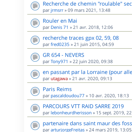
Recherche de chemin "roulable" sec
par
jrmsrr
»
09 mars 2021, 13:48
Rouler en Mai
par
Denis 71
»
21 avr. 2018, 12:06
recherche traces gpx 02, 59, 08
par
fred0235
»
21 juin 2015, 04:59
GR 654 - NEVERS
par
Tony971
»
22 juin 2020, 09:38
en passant par la Lorraine (pour all
par
utagawa
»
21 avr. 2020, 09:13
Paris Reims
par
pascaldoudou77
»
10 avr. 2020, 18:13
PARCOURS VTT RAID SARRE 2019
par
lebonheurdherisson
»
15 sept. 2019, 22
partenaire dans saint maur des fos
par
arturjorgeFreitas
»
24 mars 2019, 13:05