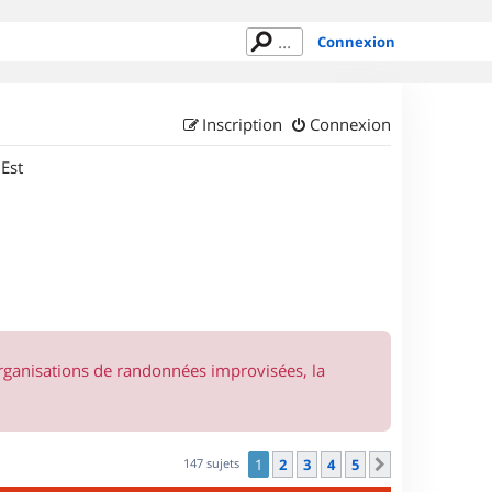
Connexion
Inscription
Connexion
 Est
organisations de randonnées improvisées, la
147 sujets
1
2
3
4
5
Suivant