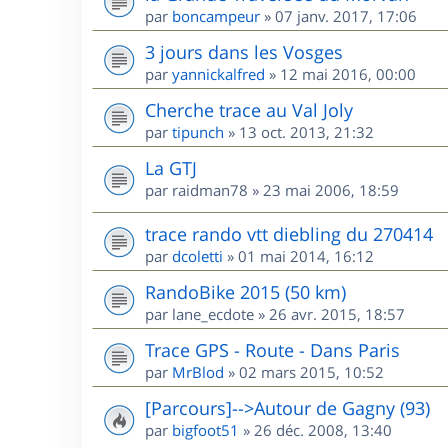
par
boncampeur
»
07 janv. 2017, 17:06
3 jours dans les Vosges
par
yannickalfred
»
12 mai 2016, 00:00
Cherche trace au Val Joly
par
tipunch
»
13 oct. 2013, 21:32
La GTJ
par
raidman78
»
23 mai 2006, 18:59
trace rando vtt diebling du 270414
par
dcoletti
»
01 mai 2014, 16:12
RandoBike 2015 (50 km)
par
lane_ecdote
»
26 avr. 2015, 18:57
Trace GPS - Route - Dans Paris
par
MrBlod
»
02 mars 2015, 10:52
[Parcours]-->Autour de Gagny (93)
par
bigfoot51
»
26 déc. 2008, 13:40