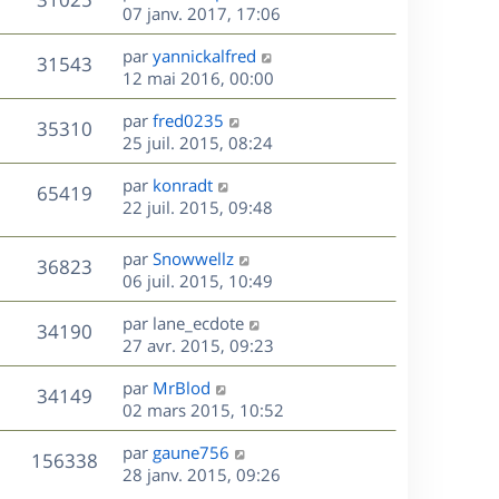
e
i
m
s
e
e
07 janv. 2017, 17:06
e
e
a
r
u
s
r
s
D
g
par
yannickalfred
n
V
31543
m
s
e
e
e
12 mai 2016, 00:00
i
e
a
r
u
e
s
s
D
g
par
fred0235
n
r
V
35310
s
e
e
e
25 juil. 2015, 08:24
i
m
a
r
u
e
e
s
D
g
par
konradt
n
r
V
s
65419
e
e
e
22 juil. 2015, 09:48
i
m
s
r
u
e
e
a
s
n
r
s
D
g
par
Snowwellz
V
36823
e
i
m
s
e
e
06 juil. 2015, 10:49
e
e
a
r
u
s
r
s
D
g
par
lane_ecdote
n
V
34190
m
s
e
e
e
27 avr. 2015, 09:23
i
e
a
r
u
e
s
s
D
g
par
MrBlod
n
r
V
34149
s
e
e
e
02 mars 2015, 10:52
i
m
a
r
u
e
e
s
D
g
par
gaune756
n
r
V
s
156338
e
e
e
28 janv. 2015, 09:26
i
m
s
r
e