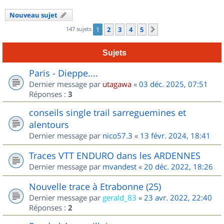
Nouveau sujet
147 sujets
1
2
3
4
5
Suivant
Sujets
Paris - Dieppe....
Dernier message par
utagawa
«
03 déc. 2025, 07:51
Réponses :
3
conseils single trail sarreguemines et
alentours
Dernier message par
nico57.3
«
13 févr. 2024, 18:41
Traces VTT ENDURO dans les ARDENNES
Dernier message par
mvandest
«
20 déc. 2022, 18:26
Nouvelle trace à Etrabonne (25)
Dernier message par
gerald_83
«
23 avr. 2022, 22:40
Réponses :
2