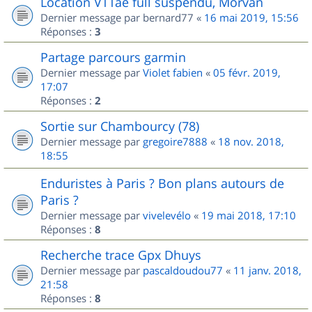
Location VTTae full suspendu, Morvan
Dernier message par
bernard77
«
16 mai 2019, 15:56
Réponses :
3
Partage parcours garmin
Dernier message par
Violet fabien
«
05 févr. 2019,
17:07
Réponses :
2
Sortie sur Chambourcy (78)
Dernier message par
gregoire7888
«
18 nov. 2018,
18:55
Enduristes à Paris ? Bon plans autours de
Paris ?
Dernier message par
vivelevélo
«
19 mai 2018, 17:10
Réponses :
8
Recherche trace Gpx Dhuys
Dernier message par
pascaldoudou77
«
11 janv. 2018,
21:58
Réponses :
8