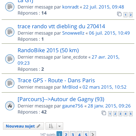
Dernier message par
konradt
«
22 juil. 2015, 09:48
Réponses :
14
1
2
trace rando vtt diebling du 270414
Dernier message par
Snowwellz
«
06 juil. 2015, 10:49
Réponses :
1
RandoBike 2015 (50 km)
Dernier message par
lane_ecdote
«
27 avr. 2015,
09:23
Réponses :
2
Trace GPS - Route - Dans Paris
Dernier message par
MrBlod
«
02 mars 2015, 10:52
[Parcours]-->Autour de Gagny (93)
Dernier message par
gaune756
«
28 janv. 2015, 09:26
Réponses :
42
1
2
3
4
5
Nouveau sujet
147 sujets
1
2
3
4
5
Suivant